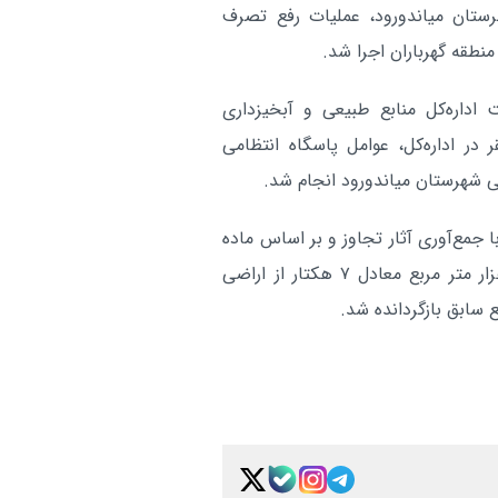
رستان میاندورود، عملیات رفع تصرف
کیلووات‌ساعت برق تولید کرد
هزینه سازش با استکبار بسیار
مازندران:
از هزینه چالش با آن است
اداره‌کل منابع طبیعی و آبخیزداری
آر
در اداره‌کل، عوامل پاسگاه انتظامی
 شهرستان میاندورود انجام شد.
 جمع‌آوری آثار تجاوز و بر اساس ماده
۱۱ قانون اراضی مستحدث و اراضی ساحلی، حدود ۷۰ هزار متر مربع معادل ۷ هکتار از اراضی