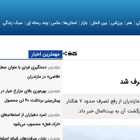
ی
هنر
ورزشی
بین الملل
بازار
استان‌ها
عکس
چند رسانه ای
سبک زندگی
مهمترین اخبار
دستگیری فردی با عنوان جعل
مازندران:
«قاضی» در مازندران
بهره‌وری بالای مزارع خیار در 
مازندران:
فرمانده یگان حفاظت اداره‌کل منابع طبیعی و آبخیزداری مازندران از رفع تصرف حدود ۷ هکتار
پیش‌بینی برداشت ۴۰ تن محصول
گشت آن به بیت‌المال خبر داد.
تمرد دهیاران از استعلام‌های 
مازندران:
«ترک فعل» محسوب می‌شود
پایان سرقت‌های شبانه احشام
مازندران: