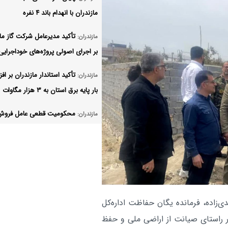
مازندران با انهدام باند ۴ نفره
تأکید مدیرعامل شرکت گاز ما
مازندران:
بر اجرای اصولی پروژه‌های خوداجرایی
تأکید استاندار مازندران بر اف
مازندران:
بار پایه برق استان به ۳ هزار مگاوات
محکومیت قطعی عامل فروش
مازندران:
فرآورده‌ه
حبس
مازندران:
آتش‌سوزی در یک ماه، میراث زیستی
مازندران را به خاکستر بدل کرد
زاده، فرمانده یگان حفاظت اداره‌کل
در راستای صیانت از اراضی ملی و حفظ
نیروگاه نکا بیش از یک میلیار
مازندران: