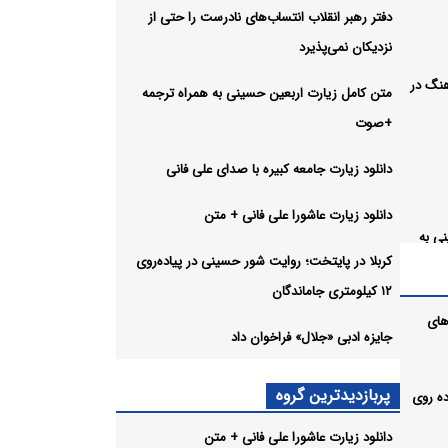
دفتر رهبر انقلاب انتساب‌های نادرست را حتی از
نزدیکان نمی‌پذیرد
هنگ در
متن کامل زیارت اربعین حسینی به همراه ترجمه
+صوت
دانلود زیارت جامعه کبیره با صدای علی فانی
دانلود زیارت عاشورا علی فانی + متن
ی به
کربلا در پایتخت؛ روایت شور حسینی در پیاده‌روی
۱۲ کیلومتری جاماندگان
دای علی
های
جایزه ادبی «جلال» فراخوان داد
+ متن
پربازدیدترین گروه
ر پیاده روی
 حسینی
دانلود زیارت عاشورا علی فانی + متن