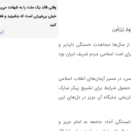
در پیاده‌روی ۱۲ کیلومتری جاماندگان
وقتی قائد یک ملت را به شهادت می‌رس
خیلی بی‌غیرتی است که بنشینید و فقط
جایزه ادبی «جلال» فراخوان دا
فرهنگی:
کنید
آر
هِمْ یُرْزَقُونَ
آر
 از سال‌ها مجاهدت خستگی ناپذیر و
ای امت اسلامی مردم شریف ایران بود
س، در مسیر آرمان‌های انقلاب اسلامی
 حصول شرایط برای تشییع پیکر مبارک
ریخی جایگاه آن عزیز در دل‌های این
بستگی آحاد جامعه به امام عزیز و