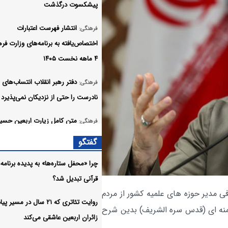
پیشکسوت درگذشت
انتشار فهرست اعتبارات
فرهنگی:
اختصاص‌یافته به برنامه‌های وزارت فر
۴ ماهه نخست ۱۴۰۵
دفتر رهبر انقلاب انتساب‌های
فرهنگی:
نادرست را حتی از نزدیکان نمی‌پذیرد
متن کامل زیارت اربعین حسین
فرهنگی:
همراه ترجمه +صوت
گفتگو
دانلود زیارت جامعه کبیره با ص
صوت:
چرا «محفل ستاره‌ها» به پدیده برنامه‌
فانی
قرآنی تبدیل شد؟
فی مدیر حوزه های علمیه کشور از مردم
دانلود زیارت عاشورا علی فانی 
صوت:
روایت تئاتری که ۲۱ سال در مسی
منه ای (قدس سره الشریف) بدین شرح
زائران اربعین عاشقی می‌کند
کربلا در پایتخت؛ روایت شور
فرهنگی: