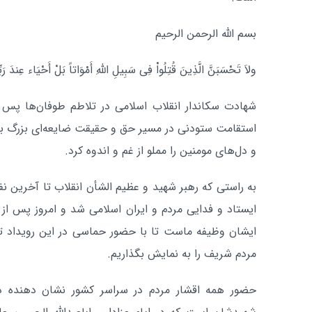
بسم الله الرحمن الرحیم
ولاَ تَحْسَبَنَّ الَّذِینَ قُتِلُواْ فِی سَبِیلِ اللّهِ أَمْوَاتاً بَلْ أَحْیَاء عِندَ رَبِّ
شهادت سکاندار انقلاب اسلامی در تلاطم طوفان‌ها پس
استقامت ستودنی در مسیر حق و حقیقت ضایعه‌ای بزرگ بر
و دل‌های مومنین را مملو از غم و اندوه کرد.
به راستی که رهبر شهید و عظیم الشأن انقلاب تا آخرین نف
ایستاد و فدایی مردم و ایران اسلامی شد و امروز پس از
ایشان وظیفه ماست تا با حضور حماسی در این رویداد تا
مردم شریف را به نمایش بگذاریم.
حضور همه اقشار مردم در سراسر کشور نشان دهنده دل