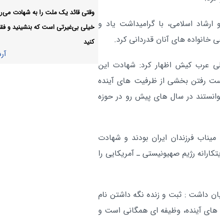
اختصاص‌یافته به برنامه‌های وزارت فر
وقتی قائد یک ملت را به شهادت می‌رس
۴ ماهه نخست ۱۴۰۵
ارشاد اسلامی، با گرامیداشت یاد و
خیلی بی‌غیرتی است که بنشینید و فقط
دفتر رهبر انقلاب انتساب‌های
 خانواده های آنان قدردانی کرد.
فرهنگی:
کنید
نادرست را حتی از نزدیکان نمی‌پذیرد
آر
ی عرب کیش اظهار کرد: شهادت این
متن کامل زیارت اربعین حسین
فرهنگی:
دست رفتن بخشی از ظرفیت های آینده
همراه ترجمه +صوت
توانستند در سال های پیش رو در حوزه
آر
یناب فرزندان ایران بودند و شهادت
کارانه رژیم صهیونیستی ـ آمریکایی را
ان داشت : ثبت و زنده نگه داشتن نام
 های آینده، وظیفه ای همگانی است و