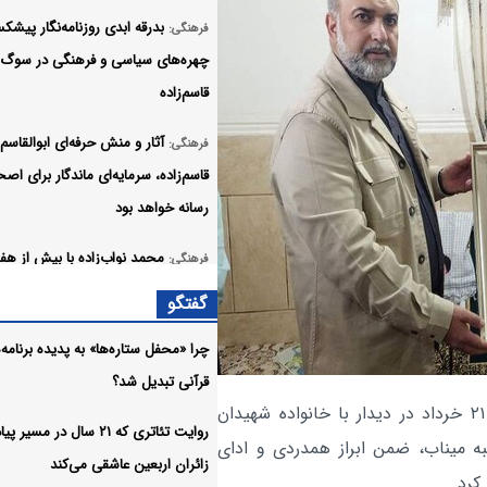
بدرقه ابدی روزنامه‌نگار پیشک
فرهنگی:
چهره‌های سیاسی و فرهنگی در سوگ
قاسم‌زاده
آثار و منش حرفه‌ای ابوالقاسم
فرهنگی:
قاسم‌زاده، سرمایه‌ای ماندگار برای اص
رسانه خواهد بود
محمد نواب‌زاده با بیش از ه
فرهنگی:
فعالیت، ردپایی ماندگار در تاریخ هنر
گفتگو
نمایشی گذاشت
چرا «محفل ستاره‌ها» به پدیده برنامه‌
ابوالقاسم قاسم‌زاده روزنامه‌نگار
فرهنگی:
قرآنی تبدیل شد؟
پیشکسوت درگذشت
، مجید پوراحمدی روز پنج شنبه ۲۱ خرداد در دیدار با خانواده شهیدان
روایت تئاتری که ۲۱ سال در مسی
 میناب، ضمن ابراز همدردی و ادای
انتشار فهرست اعتبارات
فرهنگی:
زائران اربعین عاشقی می‌کند
کرد.