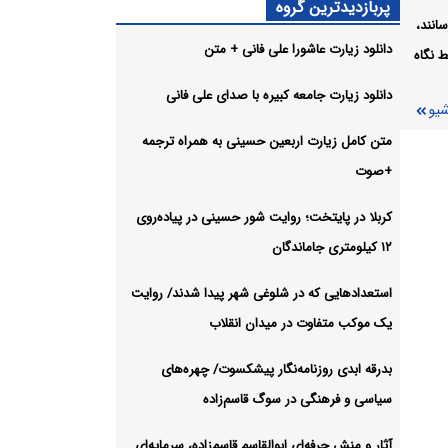
هنگ در
پربازدیدترین گروه
انند،
دانلود زیارت عاشورا علی فانی + متن
 نگاه
دانلود زیارت جامعه کبیره با صدای علی فانی
شیو
متن کامل زیارت اربعین حسینی به همراه ترجمه
ی به
+صوت
شیو
کربلا در پایتخت؛ روایت شور حسینی در پیاده‌روی
۱۲ کیلومتری جاماندگان
استعدادهایی که در شلوغی شهر پیدا شدند/ روایت
یک موکب متفاوت در میدان انقلاب
بدرقه ابدی روزنامه‌نگار پیشکسوت/ چهره‌های
سیاسی و فرهنگی در سوگ قاسم‌زاده
آثار و منش حرفه‌ای ابوالقاسم قاسم‌زاده، سرمایه‌ای