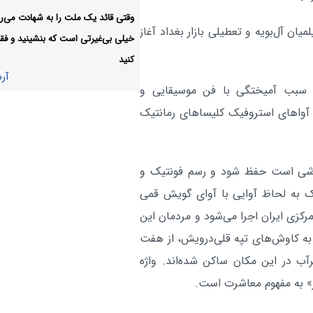
در پیاده‌روی ۱۲ کیلومتری جاماندگان
وقتی قائد یک ملت را به شهادت می‌رس
ان آل‌بویه و تعطیلی بازار بغداد آغاز
خیلی بی‌غیرتی است که بنشینید و فقط
جایزه ادبی «جلال» فراخوان دا
فرهنگی:
کنید
آر
آر
ه سبب آمیختگی با فن موسیقایی و
 آواهای استروفیک کلیساهای رمانتیک
موشی است حفظ شود و رسم فونتیک و
ک به لحاظ آوایی با آوای گویش قمی
رکزی ایران اجرا می‌شود و مردمان این
ا به کاوش‌های تپه قلی‌درویش، از هفت
آب در این مکان ساکن شده‌اند. واژه
» به مفهوم معاشرت است.