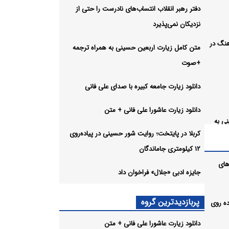
دفتر رهبر انقلاب انتساب‌های نادرست را حتی از
نزدیکان نمی‌پذیرد
هنگ در
متن کامل زیارت اربعین حسینی به همراه ترجمه
+صوت
دانلود زیارت جامعه کبیره با صدای علی فانی
دانلود زیارت عاشورا علی فانی + متن
ی به
کربلا در پایتخت؛ روایت شور حسینی در پیاده‌روی
۱۲ کیلومتری جاماندگان
دای علی
های
جایزه ادبی «جلال» فراخوان داد
+ متن
پربازدیدترین گروه
ر پیاده روی
 حسینی
دانلود زیارت عاشورا علی فانی + متن