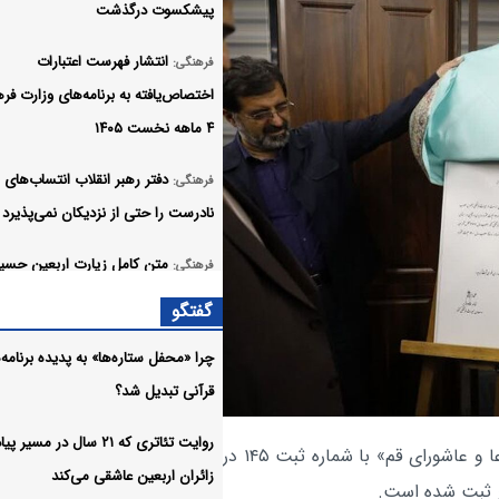
پیشکسوت درگذشت
انتشار فهرست اعتبارات
فرهنگی:
اختصاص‌یافته به برنامه‌های وزارت فر
۴ ماهه نخست ۱۴۰۵
دفتر رهبر انقلاب انتساب‌های
فرهنگی:
نادرست را حتی از نزدیکان نمی‌پذیرد
متن کامل زیارت اربعین حسین
فرهنگی:
همراه ترجمه +صوت
گفتگو
دانلود زیارت جامعه کبیره با ص
صوت:
چرا «محفل ستاره‌ها» به پدیده برنامه‌
فانی
قرآنی تبدیل شد؟
دانلود زیارت عاشورا علی فانی 
صوت:
روایت تئاتری که ۲۱ سال در مسی
، ثبت ملی «موسیقی آیینی تاسوعا و عاشورای قم» با شماره ثبت ۱۴۵ در
زائران اربعین عاشقی می‌کند
کربلا در پایتخت؛ روایت شور
فرهنگی: