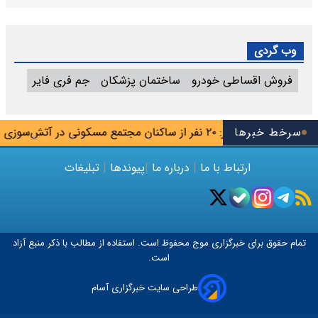
وب گردی
فروش اقساطی خودرو
ساختمان پزشکان
جم فری فایر
یابد
اهواز: ۲۰ نفر از ساکنان مجتمع مسکونی در آتش‌سوزی نجات یافتند
سرخط خبرها
ارتباط با ما
|
درباره ما
|
پیوندها
|
تبلیغات
تمام حقوق برای خبرگزاری
موج
محفوظ است. استفاده از مطالب با ذکر منبع آزاد
است.
طراحی سایت خبرگزاری آسام