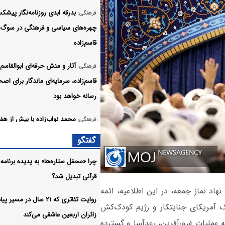
بدرقه ابدی روزنامه‌نگار پیشک
فرهنگی:
چهره‌های سیاسی و فرهنگی در سوگ
قاسم‌زاده
آثار و منش حرفه‌ای ابوالقاسم
فرهنگی:
قاسم‌زاده، سرمایه‌ای ماندگار برای اص
رسانه خواهد بود
محمد نواب‌زاده با بیش از ه
فرهنگی:
فعالیت، ردپایی ماندگار در تاریخ هنر
گفتگو
نمایشی گذاشت
چرا «محفل ستاره‌ها» به پدیده برنامه‌
ابوالقاسم قاسم‌زاده روزنامه‌نگار
فرهنگی:
قرآنی تبدیل شد؟
پیشکسوت درگذشت
نهاد نماز جمعه، در این اطلاعیه، ائمه
روایت تئاتری که ۲۱ سال در مسی
آمریکای جنایتکار و رژیم کودک‌کش
انتشار فهرست اعتبارات
فرهنگی:
زائران اربعین عاشقی می‌کند
عملیات غرورآفرین، رعدآسا و گسترده