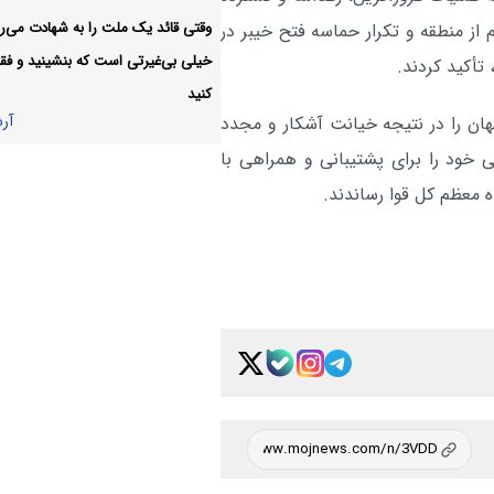
اختصاص‌یافته به برنامه‌های وزارت فر
وقتی قائد یک ملت را به شهادت می‌رس
تکام از منطقه و تکرار حماسه فتح خیبر در
۴ ماهه نخست ۱۴۰۵
خیلی بی‌غیرتی است که بنشینید و فقط
تأکید کردند.
دفتر رهبر انقلاب انتساب‌های
فرهنگی:
کنید
نادرست را حتی از نزدیکان نمی‌پذیرد
آر
هان را در نتیجه خیانت آشکار و مجدد
 خود را برای پشتیبانی و همراهی با
متن کامل زیارت اربعین حسین
فرهنگی:
 معظم کل قوا رساندند.
همراه ترجمه +صوت
آر