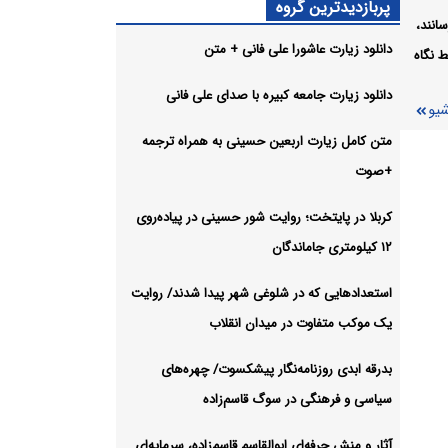
هنگ در
پربازدیدترین گروه
انند،
دانلود زیارت عاشورا علی فانی + متن
 نگاه
دانلود زیارت جامعه کبیره با صدای علی فانی
شیو
متن کامل زیارت اربعین حسینی به همراه ترجمه
ی به
+صوت
شیو
کربلا در پایتخت؛ روایت شور حسینی در پیاده‌روی
۱۲ کیلومتری جاماندگان
استعدادهایی که در شلوغی شهر پیدا شدند/ روایت
یک موکب متفاوت در میدان انقلاب
بدرقه ابدی روزنامه‌نگار پیشکسوت/ چهره‌های
سیاسی و فرهنگی در سوگ قاسم‌زاده
آثار و منش حرفه‌ای ابوالقاسم قاسم‌زاده، سرمایه‌ای