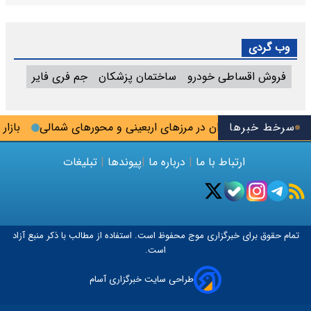
وب گردی
فروش اقساطی خودرو
ساختمان پزشکان
جم فری فایر
شد
سرخط خبرها
ترافیک روان در مرزهای اربعینی و محورهای شمالی
بازار مس
ارتباط با ما
|
درباره ما
|
پیوندها
|
تبلیغات
تمام حقوق برای خبرگزاری
موج
محفوظ است. استفاده از مطالب با ذکر منبع آزاد
است.
طراحی سایت خبرگزاری آسام