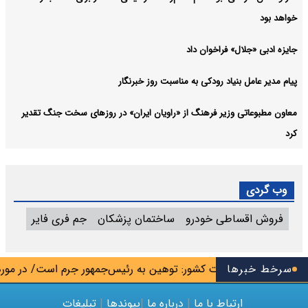
خواهد بود
جایزه ادبی «جلال» فراخوان داد
پیام مدیر عامل بنیاد رودکی به مناسبت روز خبرنگار
معاون مطبوعاتی وزیر فرهنگ از «راویان ایران» در روزهای سخت جنگ تقدیر
کرد
وب گردی
فروش اقساطی خودرو
ساختمان پزشکان
جم فری فایر
سرخط خبرها
ون سیاسی وزارت کشور: توهین به رئیس‌جمهور جرم است/ در مورد ق
ارتباط با ما
|
درباره ما
|
پیوندها
|
تبلیغات