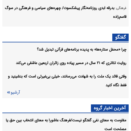
بدرقه ابدی روزنامه‌نگار پیشکسوت/ چهره‌های سیاسی و فرهنگی در سوگ
فرهنگی:
قاسم‌زاده
آثار و منش حرفه‌ای ابوالقاسم قاسم‌زاده، سرمایه‌ای ماندگار برای اصحاب
فرهنگی:
گفتگو
رسانه خواهد بود
چرا «محفل ستاره‌ها» به پدیده برنامه‌های قرآنی تبدیل شد؟
محمد نواب‌زاده با بیش از هفت دهه فعالیت، ردپایی ماندگار در تاریخ
فرهنگی:
هنرهای نمایشی گذاشت
روایت تئاتری که ۲۱ سال در مسیر پیاده روی زائران اربعین عاشقی می‌کند
آرشیو
وقتی قائد یک ملت را به شهادت می‌رسانند، خیلی بی‌غیرتی است که بنشینید و
فقط نگاه کنید
آرشیو
آخرین اخبار گروه
مقاومت به معنای نفی گفتگو نیست/فرهنگ عاشورا به معنای انتخاب بین حق یا
مصلحت است