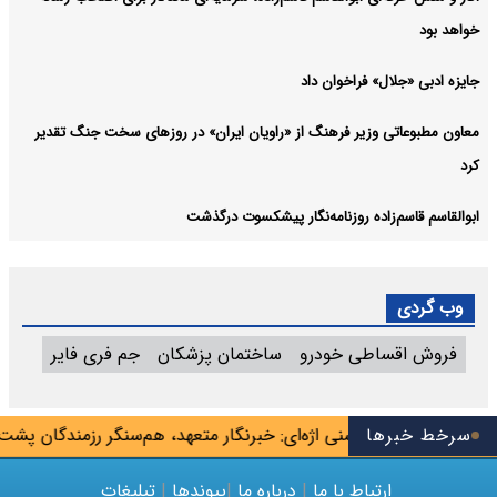
خواهد بود
جایزه ادبی «جلال» فراخوان داد
معاون مطبوعاتی وزیر فرهنگ از «راویان ایران» در روزهای سخت جنگ تقدیر
کرد
ابوالقاسم قاسم‌زاده روزنامه‌نگار پیشکسوت درگذشت
وب گردی
فروش اقساطی خودرو
ساختمان پزشکان
جم فری فایر
 می‌زنند
سرخط خبرها
محسنی اژه‌ای: خبرنگار متعهد، هم‌سنگر رزمندگان پشت لا
ارتباط با ما
|
درباره ما
|
پیوندها
|
تبلیغات