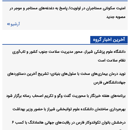
خدمات حمایتی
امنیت سکونتی مستاجران در اولویت/ پاسخ به دغدغه‌های مستاجر و‌ موجر در
تدوین نقشه راه اشتغال فارس در سال آینده با رویکرد هم‌افزایی
فارس:
مصوبه جدید
دستگاه‌های اجرایی
آرشیو
فارس برای تقویت جایگاه سالمندان، پارک اختصاصی طراحی می‌کند
فارس:
آخرین اخبار گروه
آرشیو
دانشگاه علوم پزشکی شیراز، محور مدیریت سلامت جنوب کشور و تاب‌آوری
نظام سلامت است
نوید درمان بیماری‌های سخت با سلول‌های بنیادی؛ تشریح آخرین دستاوردهای
جهاددانشگاهی فارس
برنامه‌های هفته خبرنگار با محوریت گفت وگو و تکریم اصحاب رسانه برگزار شود
بهره‌برداری ساختمان دانشکده علوم توانبخشی شیراز با حضور وزیر بهداشت
درخشش بانوان تکواندوکار فارس در رقابت‌های جهانی هانمادانگ‌ با کسب ۶