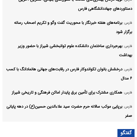
دستاوردهای جهاددانشگاهی فارس
برنامه‌های هفته خبرنگار با محوریت گفت وگو و تکریم اصحاب رسانه
فارس:
برگزار شود
بهره‌برداری ساختمان دانشکده علوم توانبخشی شیراز با حضور وزیر
فارس:
بهداشت
درخشش بانوان تکواندوکار فارس در رقابت‌های جهانی هانمادانگ‌ با کسب
فارس:
۶ مدال
همکاری مشترک برای تأمین برق پایدار اماکن فرهنگی و تاریخی شیراز
فارس:
برپایی موکب سالانه حرم حضرت سید علاءالدین حسین(ع) در دهه پایانی
فارس:
صفر
عزم جدی اتحادیه مشاغل فصلی برای ساماندهی ساختار صنفی و توسعه
فارس:
گفتگو