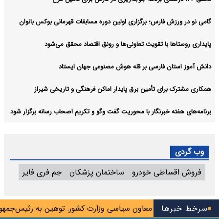
گامی نو در ورزش فارس؛ برگزاری اولین دوره مسابقات قهرمانی بوکس بانوان
پایداری روستاها با تقویت تعاونی‌ها و رونق اقتصاد محقق می‌شود
دانش آموز استان فارسی بر قله هوش مصنوعی جهان ایستاد
همکاری مشترک برای تأمین برق پایدار اماکن فرهنگی و تاریخی شیراز
برنامه‌های هفته خبرنگار با محوریت گفت وگو و تکریم اصحاب رسانه برگزار شود
وب گردی
فروش اقساطی خودرو
ساختمان پزشکان
جم فری فایر
ری واگذار شد
سرخط خبرها
معاون سیاسی وزارت کشور: توهین به رئیس‌جمهور ج