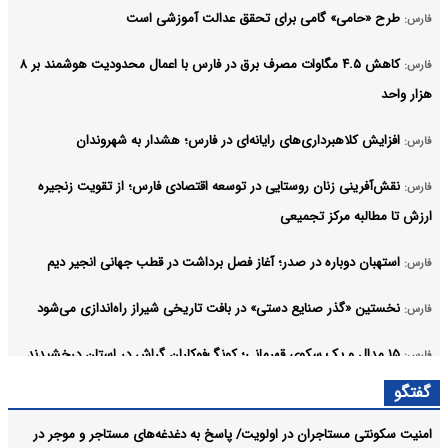
طرح «حامی» گامی برای تحقق عدالت آموزشی است
فارس:
کاهش ۴.۵ مگاوات مصرف برق در فارس با اعمال محدودیت هوشمند بر ۸
فارس:
هزار واحد
افزایش کلاهبرداری‌های رایانه‌ای در فارس؛ هشدار به شهروندان
فارس:
نقش‌آفرینی زنان روستایی در توسعه اقتصادی فارس؛ از تقویت زنجیره
فارس:
ارزش تا مطالبه مرکز تجمیعی
استهبان دوباره در صدر؛ آغاز فصل برداشت در قطب جهانی انجیر دیم
فارس:
نخستین «گذر صنایع دستی» در بافت تاریخی شیراز راه‌اندازی می‌شود
فارس:
۱۵ مدال و یک سکوی قهرمانی؛ کونگ‌فوکاران گراش در استان درخشیدند
فارس:
آرشیو
گفتگو
امنیت سکونتی مستاجران در اولویت/ پاسخ به دغدغه‌های مستاجر و‌ موجر در