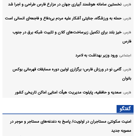
نخستین سامانه هوشمند آبیاری جهان در مزارع فارس طراحی و اجرا شد
فارس:
حمله به ورزشگاه، جنایتی آشکار علیه مردم بی‌دفاع و فاجعه‌ای انسانی است
فارس:
خیز بلند برای تکمیل زیرساخت‌های کلان و تثبیت شبکه برق در جنوب
فارس:
فارس
ورود وزیر بهداشت به لامرد
اجتماعی:
گامی نو در ورزش فارس؛ برگزاری اولین دوره مسابقات قهرمانی بوکس
فارس:
بانوان
سعدیه و حافظیه، پایلوت مدیریت هیأت امنایی اماکن تاریخی کشور
فارس:
طرح مهتاب در شیراز به بار نشست؛ مقابله با برق غیرمجاز و صیانت از
فارس:
گفتگو
انرژی
امنیت سکونتی مستاجران در اولویت/ پاسخ به دغدغه‌های مستاجر و‌ موجر در
آرشیو
مصوبه جدید