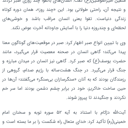
متقین امیرالمؤمنین(ع) گفت: انسان‌های باتقوا چند روزی صبر کردند
و نتیجه آن، راحتی طولانی بود. این «چند روز»، همان دوره کوتاه
زندگی دنیاست. تقوا یعنی انسان مراقب باشد و خوشی‌های
لحظه‌ای و چندروزه دنیا را با آسایش جاودانه آخرت عوض نکند.
وی با تبیین انواع صبر اظهار کرد: صبر در موقعیت‌های گوناگون معنا
پیدا می‌کند؛ گاهی انسان در صحنه معصیت قرار می‌گیرد، مانند
حضرت یوسف(ع) که صبر کرد. گاهی نیز انسان در میدان مبارزه و
جنگ قرار می‌گیرد. در جنگ هشت‌ساله با رژیم صدام، گروهی از
رزمندگان بودند که به آنان «سنگرسازان بی‌سنگر» می‌گفتند؛ آن‌ها در
حین ساخت خاکریز، خود در برابر چشم دشمن بودند اما سر خم
نکردند و جنگیدند تا پیروز شوند.
آیت‌الله دژکام با استناد به آیه ۵۲ سوره توبه و سخنان امام
خمینی(ره) تأکید کرد: خدای متعال راه شکست را بر ما بسته است و