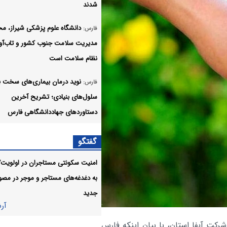
شدند
دانشگاه علوم پزشکی شیراز، مح
فارس:
مدیریت سلامت جنوب کشور و تاب‌آو
نظام سلامت است
نوید درمان بیماری‌های سخت با
فارس:
سلول‌های بنیادی؛ تشریح آخرین
دستاوردهای جهاددانشگاهی فارس
برنامه‌های هفته خبرنگار با مح
فارس:
گفتگو
گفت وگو و تکریم اصحاب رسانه برگزا
امنیت سکونتی مستاجران در اولویت/
بهره‌برداری ساختمان دانشکده ع
فارس:
به دغدغه‌های مستاجر و‌ موجر در مصو
توانبخشی شیراز با حضور وزیر بهداش
جدید
آر
درخشش بانوان تکواندوکار فار
فارس:
رکت آبفا استان، با بیان اینکه فارس