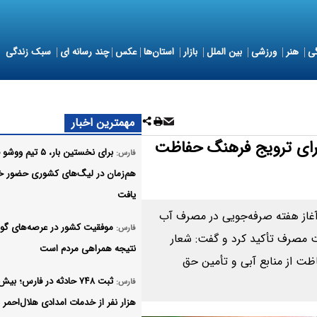
ی
هنر
ورزشی
بین الملل
بازار
استان‌ها
عکس
چند رسانه ای
سبک زندگی
مهمترین اخبار
رای ترویج فرهنگ حفاظت
برای نخستین‌ بار، ۵ تی
فارس:
هم‌زمان در لیگ‌های کشوری حضور خ
یافت
آغاز هفته صرفه‌جویی در مصرف آب
موفقیت کشور در عرصه‌های گون
فارس:
یریت مصرف تأکید کرد و گفت: شعار
نتیجه همراهی مردم است
ت از منابع آبی و تأمین حق
فارس:
هزار نفر از خدمات امدادی هلال‌احمر ب