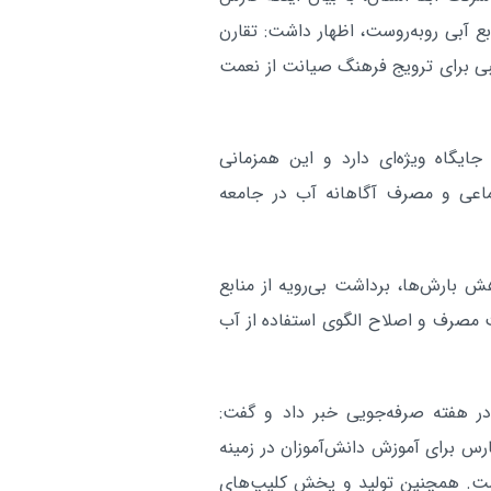
رقابت‌های جهانی هانمادانگ‌ با کسب ۶ مدال
 آبی روبه‌روست، اظهار داشت: تقارن
همکاری مشترک برای تأمین برق 
فارس:
ی برای ترویج فرهنگ صیانت از نعمت
اماکن فرهنگی و تاریخی شیراز
برپایی موکب سالانه حرم حضر
فارس:
ایگاه ویژه‌ای دارد و این همزمانی
علاءالدین حسین(ع) در دهه پایانی ص
ماعی و مصرف آگاهانه آب در جامعه
آر
 بارش‌ها، برداشت بی‌رویه از منابع
 مصرف و اصلاح الگوی استفاده از آب
در هفته صرفه‌جویی خبر داد و گفت:
رس برای آموزش دانش‌آموزان در زمینه
 است. همچنین تولید و پخش کلیپ‌های