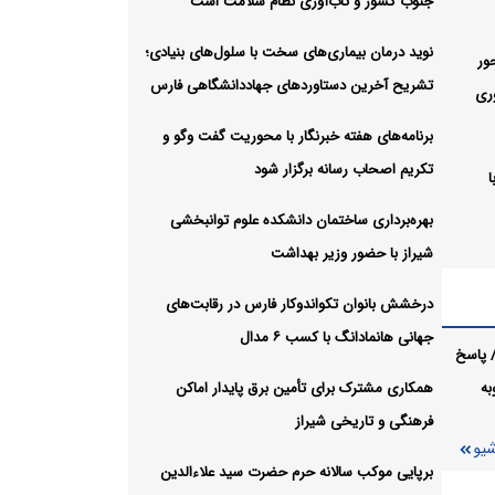
جنوب کشور و تاب‌آوری نظام سلامت است
نوید درمان بیماری‌های سخت با سلول‌های بنیادی؛
ور
تشریح آخرین دستاوردهای جهاددانشگاهی فارس
ری
برنامه‌های هفته خبرنگار با محوریت گفت وگو و
تکریم اصحاب رسانه برگزار شود
بهره‌برداری ساختمان دانشکده علوم توانبخشی
شیراز با حضور وزیر بهداشت
وریت
درخشش بانوان تکواندوکار فارس در رقابت‌های
ر شود
جهانی هانمادانگ‌ با کسب ۶ مدال
 پاسخ
لوم
به
همکاری مشترک برای تأمین برق پایدار اماکن
ت
فرهنگی و تاریخی شیراز
شیو
س در
برپایی موکب سالانه حرم حضرت سید علاءالدین