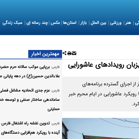
ی
هنر
ورزشی
بین الملل
بازار
استان‌ها
عکس
چند رسانه ای
سبک زندگی
مهمترین اخبار
زبان رویدادهای عاشورایی
برپایی موکب سالانه حرم حضر
فارس:
علاءالدین حسین(ع) در دهه پایانی ص
ز اجرای گسترده برنامه‌های
عزم جدی اتحادیه مشاغل فصلی 
فارس:
ویکرد عاشورایی در ایام محرم خبر
ساماندهی ساختار صنفی و توسعه خد
رد.
حمایتی
تدوین نقشه راه اشتغال فارس 
فارس:
آینده با رویکرد هم‌افزایی دستگاه‌های 