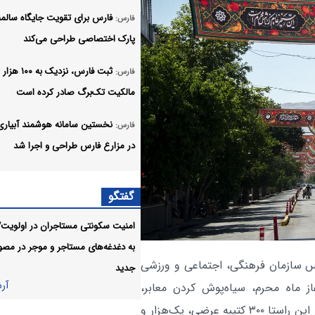
فارس برای تقویت جایگاه سالمن
فارس:
پارک اختصاصی طراحی می‌کند
ثبت فارس، نزدیک به 
فارس:
مالکیت تک‌برگ صادر کرده است
نخستین سامانه هوشمند آبیاری
فارس:
در مزارع فارس طراحی و اجرا شد
حمله به ورزشگاه، جنایتی آشکار
فارس:
گفتگو
مردم بی‌دفاع و فاجعه‌ای انسانی است
امنیت سکونتی مستاجران در اولویت/
خیز بلند برای تکمیل زیرساخت‌
فارس:
به دغدغه‌های مستاجر و‌ موجر در مصو
کلان و تثبیت شبکه برق در جنوب فا
س سازمان فرهنگی، اجتماعی و ورزشی
جدید
ورود وزیر بهداشت به لامرد
آر
اجتماعی:
از ماه محرم، سیاه‌پوش کردن معابر،
تقاطع‌ها و میادین اصلی شهر در دستور کار قرار گرفته و در این راستا ۳۰۰ کتیبه عرضی، یک‌هزار و