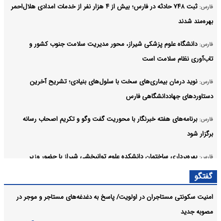
ثبت ۷۴۸ حادثه در فارس؛ بیش از ۴ هزار نفر از خدمات امدادی هلال‌احمر
فارس:
بهره‌مند شدند
دانشگاه علوم پزشکی شیراز، محور مدیریت سلامت جنوب کشور و
فارس:
تاب‌آوری نظام سلامت است
نوید درمان بیماری‌های سخت با سلول‌های بنیادی؛ تشریح آخرین
فارس:
دستاوردهای جهاددانشگاهی فارس
برنامه‌های هفته خبرنگار با محوریت گفت وگو و تکریم اصحاب رسانه
فارس:
برگزار شود
بهره‌برداری ساختمان دانشکده علوم توانبخشی شیراز با حضور وزیر
فارس:
بهداشت
گفتگو
درخشش بانوان تکواندوکار فارس در رقابت‌های جهانی هانمادانگ‌ با کسب
فارس:
امنیت سکونتی مستاجران در اولویت/ پاسخ به دغدغه‌های مستاجر و‌ موجر در
۶ مدال
مصوبه جدید