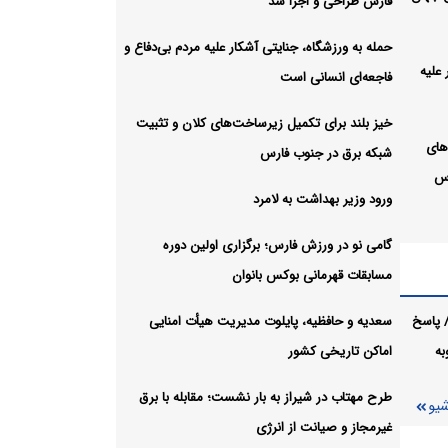
فارس طراحی و اجرا شد
حمله به ورزشگاه، جنایتی آشکار علیه مردم بی‌دفاع و
 علیه
فاجعه‌ای انسانی است
خیز بلند برای تکمیل زیرساخت‌های کلان و تثبیت
های
شبکه برق در جنوب فارس
رس
ورود وزیر بهداشت به لامرد
گامی نو در ورزش فارس؛ برگزاری اولین دوره
ی
مسابقات قهرمانی بوکس بانوان
نوان
 پاسخ
سعدیه و حافظیه، پایلوت مدیریت هیأت امنایی
یت
به
اماکن تاریخی کشور
طرح مهتاب در شیراز به بار نشست؛ مقابله با برق
شیو
شست؛
غیرمجاز و صیانت از انرژی