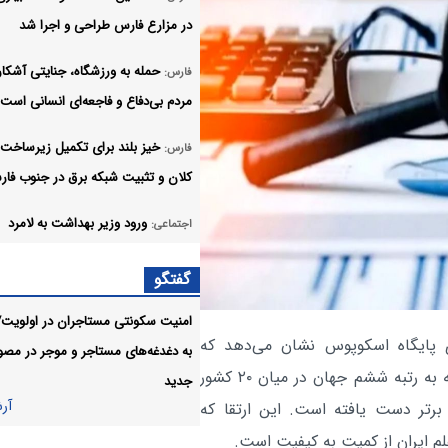
در مزارع فارس طراحی و اجرا شد
حمله به ورزشگاه، جنایتی آشکار
فارس:
مردم بی‌دفاع و فاجعه‌ای انسانی است
خیز بلند برای تکمیل زیرساخت‌
فارس:
کلان و تثبیت شبکه برق در جنوب فا
ورود وزیر بهداشت به لامرد
اجتماعی:
گامی نو در ورزش فارس؛ برگزار
فارس:
گفتگو
اولین دوره مسابقات قهرمانی بوکس با
امنیت سکونتی مستاجران در اولویت/
ی پایگاه اسکوپوس نشان می‌دهد که
سعدیه و حافظیه، پایلوت مدیر
فارس:
به دغدغه‌های مستاجر و‌ موجر در مصو
هیأت امنایی اماکن تاریخی کشور
جمهوری اسلامی ایران در سال ۲۰۲۵ با صعودی قابل‌ توجه به رتبه ششم جهان در میان ۲۰ کشور
جدید
آر
م از نظر سهم مدارک پراستناد ۱۰ درصد برتر دست یافته است. این ارتقا که
طرح مهتاب در شیراز به بار ن
فارس:
م ایران از کمیت به کیفیت است.