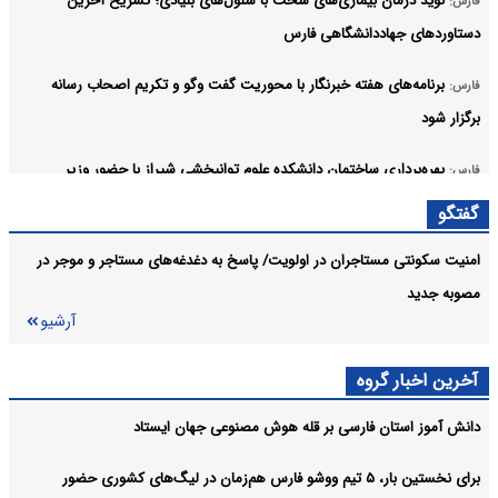
نوید درمان بیماری‌های سخت با سلول‌های بنیادی؛ تشریح آخرین
فارس:
دستاوردهای جهاددانشگاهی فارس
برنامه‌های هفته خبرنگار با محوریت گفت وگو و تکریم اصحاب رسانه
فارس:
برگزار شود
بهره‌برداری ساختمان دانشکده علوم توانبخشی شیراز با حضور وزیر
فارس:
بهداشت
گفتگو
درخشش بانوان تکواندوکار فارس در رقابت‌های جهانی هانمادانگ‌ با کسب
فارس:
امنیت سکونتی مستاجران در اولویت/ پاسخ به دغدغه‌های مستاجر و‌ موجر در
۶ مدال
مصوبه جدید
آرشیو
همکاری مشترک برای تأمین برق پایدار اماکن فرهنگی و تاریخی شیراز
فارس:
آرشیو
آخرین اخبار گروه
دانش آموز استان فارسی بر قله هوش مصنوعی جهان ایستاد
برای نخستین‌ بار، ۵ تیم ووشو فارس هم‌زمان در لیگ‌های کشوری حضور