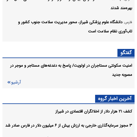
بهره‌مند شدند
دانشگاه علوم پزشکی شیراز، محور مدیریت سلامت جنوب کشور و
فارس:
تاب‌آوری نظام سلامت است
نوید درمان بیماری‌های سخت با سلول‌های بنیادی؛ تشریح آخرین
فارس:
گفتگو
دستاوردهای جهاددانشگاهی فارس
امنیت سکونتی مستاجران در اولویت/ پاسخ به دغدغه‌های مستاجر و‌ موجر در
برنامه‌های هفته خبرنگار با محوریت گفت وگو و تکریم اصحاب رسانه
فارس:
مصوبه جدید
برگزار شود
آرشیو
آرشیو
آخرین اخبار گروه
کشف ۲۱ هزار دلار از اخلالگران اقتصادی در شیراز
۳ مجوز سرمایه‌گذاری خارجی به ارزش بیش از ۶ میلیون دلار در فارس صادر شد