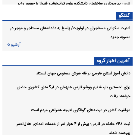
بهره‌برداری ساختمان دانشکده علوم توانبخشی شیراز با حضور وزیر
فارس:
بهداشت
گفتگو
درخشش بانوان تکواندوکار فارس در رقابت‌های جهانی هانمادانگ‌ با کسب
فارس:
امنیت سکونتی مستاجران در اولویت/ پاسخ به دغدغه‌های مستاجر و‌ موجر در
۶ مدال
مصوبه جدید
آرشیو
همکاری مشترک برای تأمین برق پایدار اماکن فرهنگی و تاریخی شیراز
فارس:
آرشیو
آخرین اخبار گروه
دانش آموز استان فارسی بر قله هوش مصنوعی جهان ایستاد
برای نخستین‌ بار، ۵ تیم ووشو فارس هم‌زمان در لیگ‌های کشوری حضور
خواهند یافت
موفقیت کشور در عرصه‌های گوناگون نتیجه همراهی مردم است
ثبت ۷۴۸ حادثه در فارس؛ بیش از ۴ هزار نفر از خدمات امدادی هلال‌احمر
بهره‌مند شدند