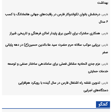
بهداشت
درخشش بانوان تکواندوکار فارس در رقابت‌های جهانی هانمادانگ‌ با کسب
فارس:
۶ مدال
همکاری مشترک برای تأمین برق پایدار اماکن فرهنگی و تاریخی شیراز
فارس:
برپایی موکب سالانه حرم حضرت سید علاءالدین حسین(ع) در دهه پایانی
فارس:
صفر
عزم جدی اتحادیه مشاغل فصلی برای ساماندهی ساختار صنفی و توسعه
فارس:
خدمات حمایتی
تدوین نقشه راه اشتغال فارس در سال آینده با رویکرد هم‌افزایی
فارس:
دستگاه‌های اجرایی
فارس برای تقویت جایگاه سالمندان، پارک اختصاصی طراحی می‌کند
فارس:
گفتگو