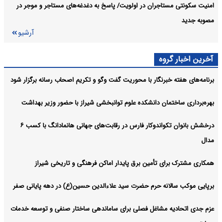
ثبت فارس، نزدیک به ۱۰۰ هزار سند مالکیت تک‌برگ صادر کرده است
فارس:
امنیت سکونتی مستاجران در اولویت/ پاسخ به دغدغه‌های مستاجر و‌ موجر در
مصوبه جدید
نخستین سامانه هوشمند آبیاری جهان در مزارع فارس طراحی و اجرا شد
فارس:
آرشیو
آرشیو
آخرین اخبار گروه
برنامه‌های هفته خبرنگار با محوریت گفت وگو و تکریم اصحاب رسانه برگزار شود
بهره‌برداری ساختمان دانشکده علوم توانبخشی شیراز با حضور وزیر بهداشت
درخشش بانوان تکواندوکار فارس در رقابت‌های جهانی هانمادانگ‌ با کسب ۶
مدال
همکاری مشترک برای تأمین برق پایدار اماکن فرهنگی و تاریخی شیراز
برپایی موکب سالانه حرم حضرت سید علاءالدین حسین(ع) در دهه پایانی صفر
عزم جدی اتحادیه مشاغل فصلی برای ساماندهی ساختار صنفی و توسعه خدمات