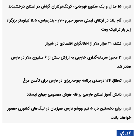
۱۵ مدال و یک سکوی قهرمانی؛ کونگ‌فوکاران گراش در استان درخشیدند
فارس:
گام بلند در ارتقای ایمنی محور جهرم - لار - بندرعباس؛ ۱۱.۵ کیلومتر بزرگراه
فارس:
زیر بار ترافیک رفت
کشف ۲۱ هزار دلار از اخلالگران اقتصادی در شیراز
فارس:
۳ مجوز سرمایه‌گذاری خارجی به ارزش بیش از ۶ میلیون دلار در فارس
فارس:
صادر شد
تحقق ۱۲۴ درصدی برنامه جوجه‌ریزی در فارس برای تأمین مرغ
فارس:
دانش آموز استان فارسی بر قله هوش مصنوعی جهان ایستاد
فارس:
برای نخستین‌ بار، ۵ تیم ووشو فارس هم‌زمان در لیگ‌های کشوری حضور
فارس:
خواهند یافت
موفقیت کشور در عرصه‌های گوناگون نتیجه همراهی مردم است
فارس:
گفتگو