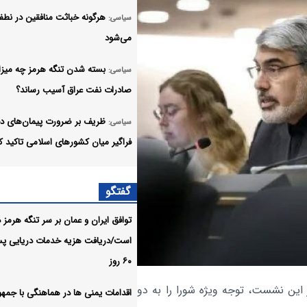
هرگونه خباثت منافقین در نطف
سیاسی:
می‌شود
بسته شدن تنگه هرمز چه میزا
سیاسی:
صادرات نفت عراق آسیب رساند؟
ظریف بر ضرورت پیمان‌های دف
سیاسی:
فراگیر میان کشورهای اسلامی تاکید ک
مردم حق دارند بدانند
اقتصادی:
گفتگو
تجمعات میادین تا اعلام نظر 
سیاسی:
توافق ایران و عمان بر سر تنگه هرمز د
ادامه می‌یابد
است/دریافت هزیه خدمات دریایی پس
ایران دشمن را وادار به امضای
سیاسی:
۶۰ روز
تفاهم‌نامه کرد
 این نشست، توجه ویژه شورا را به دو
اقدامات یمنی ها در هماهنگی با جمه