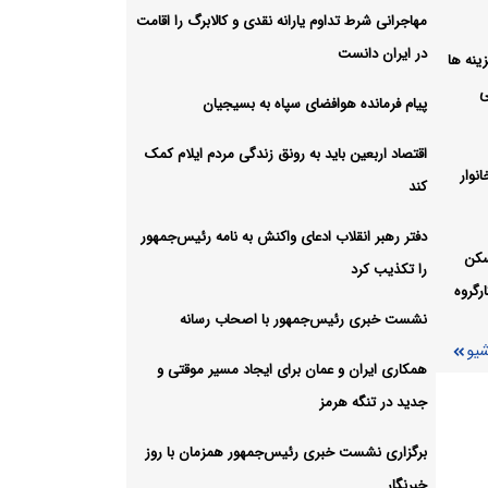
مومی
مهاجرانی شرط تداوم یارانه نقدی و کالابرگ را اقامت
در ایران دانست
ل هزینه ها
شیو
ی
پیام فرمانده هوافضای سپاه به بسیجیان
اقتصاد اربعین باید به رونق زندگی مردم ایلام کمک
نوار
کند
دفتر رهبر انقلاب ادعای واکنش به نامه رئیس‌جمهور
سکن
را تکذیب کرد
رگروه
نشست خبری رئیس‌جمهور با اصحاب رسانه
شیو
همکاری ایران و عمان برای ایجاد مسیر موقتی و
جدید در تنگه هرمز
برگزاری نشست خبری رئیس‌جمهور همزمان با روز
خبرنگار