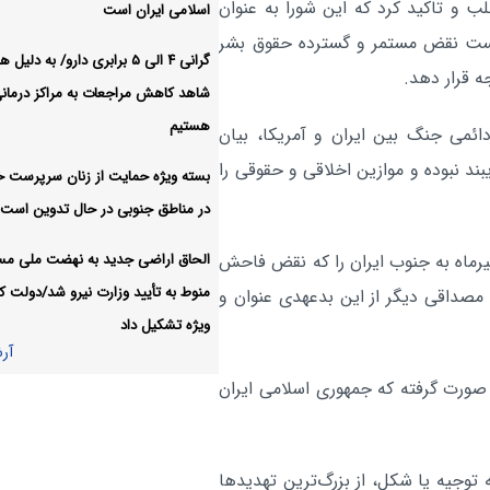
دولت رسانه را امتداد روابط ع
سیاسی:
ب و تاکید کرد که این شورا به عنوان
اسلامی ایران است
دستگاه‌های اجرایی نمی‌داند
ایست نقض مستمر و گسترده حقوق بشر
گرانی ۴ الی ۵ برابری دارو/ به دلی
آر
ه قرار دهد.
شاهد کاهش مراجعات به مراکز درمان
هستیم
ائمی جنگ بین ایران و آمریکا، بیان
د نبوده و موازین اخلاقی و حقوقی را
بسته ویژه حمایت از زنان سرپرست خا
در مناطق جنوبی در حال تدوین است
الحاق اراضی جدید به نهضت ملی م
مات کشورمان همچنین حمله این رژیم در شامگاه ۱۶ تیرماه به جنوب ایران را که نقض فاحش
منوط به تأیید وزارت نیرو شد/دولت کا
صداقی دیگر از این بدعهدی عنوان و
ویژه تشکیل داد
آر
ی صورت گرفته که جمهوری اسلامی ایران
توجیه یا شکل، از بزرگ‌ترین تهدیدها