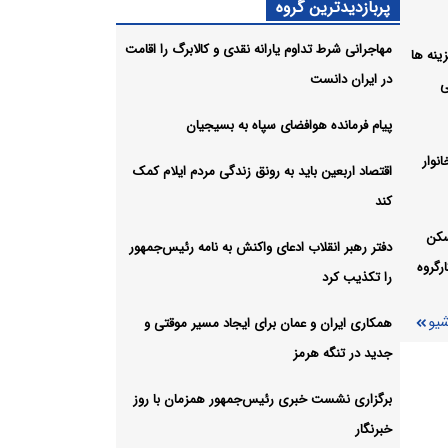
پربازدیدترین گروه
مهاجرانی شرط تداوم یارانه نقدی و کالابرگ را اقامت
ل هزینه ها
 ۲۱ بدون خبرنگار
در ایران دانست
ی
شیو
پیام فرمانده هوافضای سپاه به بسیجیان
نوار
اقتصاد اربعین باید به رونق زندگی مردم ایلام کمک
کند
سکن
دفتر رهبر انقلاب ادعای واکنش به نامه رئیس‌جمهور
رگروه
را تکذیب کرد
شیو
همکاری ایران و عمان برای ایجاد مسیر موقتی و
جدید در تنگه هرمز
برگزاری نشست خبری رئیس‌جمهور همزمان با روز
خبرنگار