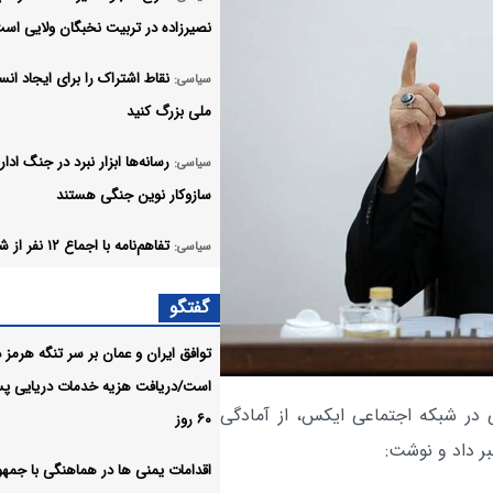
نصیرزاده در تربیت نخبگان ولایی اس
نقاط اشتراک را برای ایجاد انس
سیاسی:
ملی بزرگ کنید
رسانه‌ها ابزار نبرد در جنگ ادا
سیاسی:
سازوکار نوین جنگی هستند
تفاهم‌نامه با اجماع ۱۲ ن
سیاسی:
امضا شد/سند افتخار دیپلماسی ایران 
گفتگو
رئیس‌جمهور پزشکیان همان تفاهم نام
توافق ایران و عمان بر سر تنگه هرمز د
خبرنگاران موتور محرک تحول 
سیاسی:
است/دریافت هزیه خدمات دریایی پس
نظام اداری هستند
ی در شبکه اجتماعی ایکس، از آمادگی
۶۰ روز
پیام رئیس‌جمهور به مناسبت س
سیاسی:
بر داد و نوشت:
اقدامات یمنی ها در هماهنگی با جمه
بمباران اتمی آمریکا علیه هیروشیما و