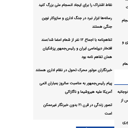
نقاط اشتراک را برای ایجاد انسجام ملی بزرگ کنید
ت
رسانه‌ها ابزار نبرد در جنگ اداری و سازوکار نوین
جام
جنگی هستند
تفاهم‌نامه با اجماع ۱۲ نفر از شعام امضا شد/سند
ری و
افتخار دیپلماسی ایران و رئیس‌جمهور پزشکیان
همان تفاهم نامه بود
فر از شعام
خبرنگاران موتور محرک تحول در نظام اداری هستند
و
ه بود
پیام رئیس‌جمهور به مناسبت سالروز بمباران اتمی
وجانبه
آمریکا علیه هیروشیما و ناگازاکی
در
 از
تصور زندگی در قرن ۲۱ بدون خبرنگار غیرممکن
است
الروز
وری