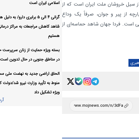
اسلامی ایران است
از سیل خروشان ملت ایران است که از
ناگازاکی
رچه از پیر و جوان، صرفاً یک وداع
گرانی ۴ الی ۵ برابری دارو/ به دلی
تصور زندگی در قرن
سیاسی:
لی است. فردا جهان شاهد حماسه‌ای از
شاهد کاهش مراجعات به مراکز درمان
غیرممکن است
هستیم
آر
بسته ویژه حمایت از زنان سرپرست خا
در مناطق جنوبی در حال تدوین است
هبری
الحاق اراضی جدید به نهضت ملی م
منوط به تأیید وزارت نیرو شد/دولت کا
ویژه تشکیل داد
آر