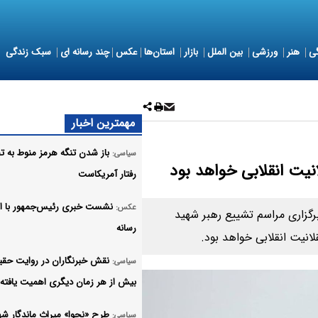
ی
هنر
ورزشی
بین الملل
بازار
استان‌ها
عکس
چند رسانه ای
سبک زندگی
مهمترین اخبار
باز شدن تنگه هرمز منوط به 
سیاسی:
نیت انقلابی خواهد بود
رفتار آمریکاست
نشست خبری رئیس‌جمهور با 
عکس:
برگزاری مراسم تشییع رهبر شهید
رسانه
انیت انقلابی خواهد بود.
نقش خبرنگاران در روایت حق
سیاسی:
بیش از هر زمان دیگری اهمیت یافته
طرح «نجوا» میراث ماندگار شه
سیاسی: