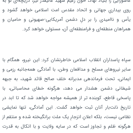
عاشورایی را بنیاد نهاد، خون زعیم شهید عالیقدر نیز، دریچه‌ای نو به
روی بیداریِ جهانی و اتحاد مقدس امت اسلامی خواهد گشود و
یأس و ناامیدی را بر دلِ دشمن آمریکایی-صهیونی و حامیان و
همراهان منطقه‌ای و فرامنطقه‌ای آن، مستولی خواهد کرد.
سپاه پاسداران انقلاب اسلامی خاطرنشان کرد: این نیرو، همگام با
سایر نیروهای مسلح و مدافعان وطن، با آمادگی همه‌جانبه رزمی و
ایمانی، تحت فرماندهی مدبرانه خلف صالح قائد شهید، به جبهه
شیطانی دشمن هشدار می دهد، هرگونه خطای محاسباتی، با
پاسخی قاطع، کوبنده تر از همیشه مواجه خواهد شد که تا ابد در
تاریخ ذلت‌بار آنان ثبت خواهد گشت. این آمادگی، تنها نمایشی
نظامی نیست، بلکه اعلانِ انزجارِ یک ملت برانگیخته شده و منتقم از
هرگونه ظلم و تجاوز است که در سایه ولایت و با اتکال به قدرت