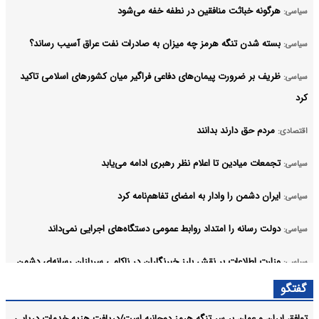
هرگونه خباثت منافقین در نطفه خفه می‌شود
سیاسی:
بسته شدن تنگه هرمز چه میزان به صادرات نفت عراق آسیب رساند؟
سیاسی:
ظریف بر ضرورت پیمان‌های دفاعی فراگیر میان کشورهای اسلامی تاکید
سیاسی:
کرد
مردم حق دارند بدانند
اقتصادی:
تجمعات میادین تا اعلام نظر رهبری ادامه می‌یابد
سیاسی:
ایران دشمن را وادار به امضای تفاهم‌نامه کرد
سیاسی:
دولت رسانه را امتداد روابط عمومی دستگاه‌های اجرایی نمی‌داند
سیاسی:
وزارت اطلاعات بر نقش بارز خبرنگاران در ناکامی سربازان رسانه‌ای دشمن
سیاسی:
تاکید کردند
گفتگو
آرشیو
توافق ایران و عمان بر سر تنگه هرمز دوجانبه است/دریافت هزیه خدمات دریایی