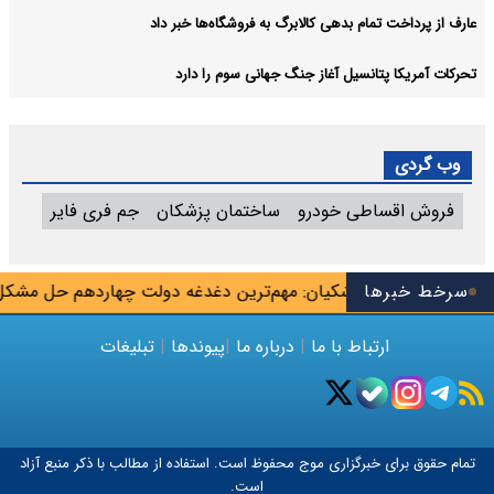
عارف از پرداخت تمام بدهی کالابرگ به فروشگاه‌ها خبر داد
تحرکات آمریکا پتانسیل آغاز جنگ جهانی سوم را دارد
وب گردی
فروش اقساطی خودرو
ساختمان پزشکان
جم فری فایر
ن شهریور
سرخط خبرها
پزشکیان: مهم‌ترین دغدغه دولت چهاردهم حل مشکل 
ارتباط با ما
|
درباره ما
|
پیوندها
|
تبلیغات
تمام حقوق برای خبرگزاری
موج
محفوظ است. استفاده از مطالب با ذکر منبع آزاد
است.