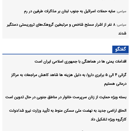
سایه حملات اسرائیل به جنوب لبنان بر مذاکرات طرفین در رم
سیاسی:
۸ نفر از اشرار مسلح شاخص و مرتبطین گروهک‌های تروریستی دستگیر
سیاسی:
شدند
صدای انفجار در پاکدشت کنترل‌شده است
سیاسی:
گفتگو
آرشیو
اقدامات یمنی ها در هماهنگی با جمهوری اسلامی ایران است
گرانی ۴ الی ۵ برابری دارو/ به دلیل هزینه ها شاهد کاهش مراجعات به مراکز
درمانی هستیم
بسته ویژه حمایت از زنان سرپرست خانوار در مناطق جنوبی در حال تدوین است
الحاق اراضی جدید به نهضت ملی مسکن منوط به تأیید وزارت نیرو شد/دولت
کارگروه ویژه تشکیل داد