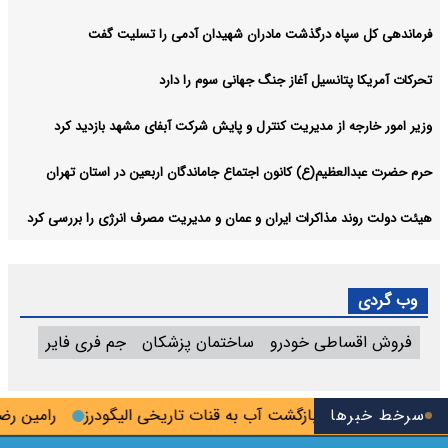
فرماندهی کل سپاه درگذشت مادران شهیدان آدمی را تسلیت گفت
تحرکات آمریکا پتانسیل آغاز جنگ جهانی سوم را دارد
وزیر امور خارجه از مدیریت کنترل و پایش شرکت آبفای مشهد بازدید کرد
حرم حضرت عبدالعظیم(ع) کانون اجتماع جاماندگان اربعین در استان تهران
هیئت دولت روند مذاکرات ایران و عمان و مدیریت مصرف انرژی را بررسی کرد
وب گردی
فروش اقساطی خودرو
ساختمان پزشکان
جم فری فایر
ال پلمب شد
سرخط خبرها
بازگشت آب به قنات تاریخی الیگودرز
رامین رضاییا