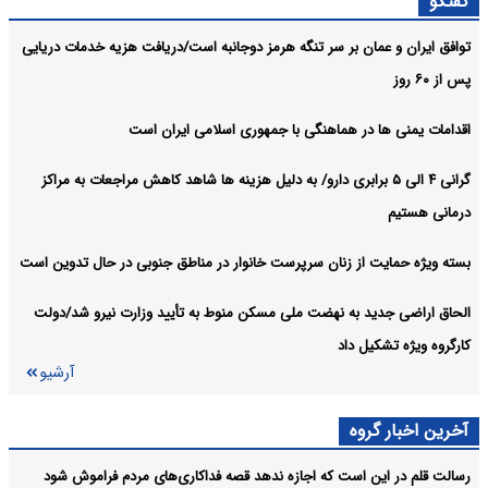
گفتگو
نشست خبری رئیس‌جمهور با اصحاب رسانه
عکس:
توافق ایران و عمان بر سر تنگه هرمز دوجانبه است/دریافت هزیه خدمات دریایی
نقش خبرنگاران در روایت حقیقت بیش از هر زمان دیگری اهمیت یافته
سیاسی:
پس از ۶۰ روز
است
آرشیو
اقدامات یمنی ها در هماهنگی با جمهوری اسلامی ایران است
گرانی ۴ الی ۵ برابری دارو/ به دلیل هزینه ها شاهد کاهش مراجعات به مراکز
درمانی هستیم
بسته ویژه حمایت از زنان سرپرست خانوار در مناطق جنوبی در حال تدوین است
الحاق اراضی جدید به نهضت ملی مسکن منوط به تأیید وزارت نیرو شد/دولت
کارگروه ویژه تشکیل داد
آرشیو
آخرین اخبار گروه
رسالت قلم در این است که اجازه ندهد قصه‌ فداکاری‌های مردم فراموش شود