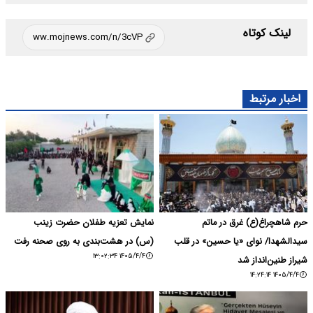
لینک کوتاه
اخبار مرتبط
حرم شاهچراغ(ع) غرق در ماتم
نمایش تعزیه طفلان حضرت زینب
سیدالشهدا/ نوای «یا حسین» در قلب
(س) در هشت‌بندی به روی صحنه رفت
۱۴۰۵/۴/۴ ۱۳:۰۲:۳۴
شیراز طنین‌انداز شد
۱۴۰۵/۴/۴ ۱۴:۲۴:۱۴