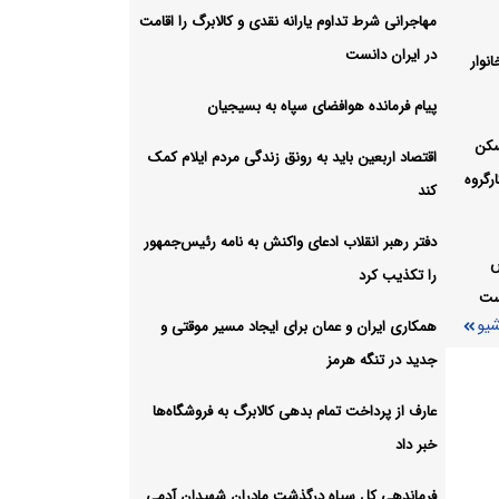
مهاجرانی شرط تداوم یارانه نقدی و کالابرگ را اقامت
در ایران دانست
نوار
وقف
پیام فرمانده هوافضای سپاه به بسیجیان
شیو
سکن
اقتصاد اربعین باید به رونق زندگی مردم ایلام کمک
رگروه
کند
دفتر رهبر انقلاب ادعای واکنش به نامه رئیس‌جمهور
س
را تکذیب کرد
است
شیو
همکاری ایران و عمان برای ایجاد مسیر موقتی و
جدید در تنگه هرمز
عارف از پرداخت تمام بدهی کالابرگ به فروشگاه‌ها
خبر داد
فرماندهی کل سپاه درگذشت مادران شهیدان آدمی