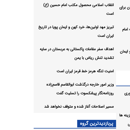
انقلاب اسلامی محصول مکتب امام حسین (ع)
ن برای
است
تبریز مهد اولین‌ها، خرد کهن و ایمان پویا در تاریخ
امام
ایران است
اهداف سفر مقامات پاکستانی به عربستان در سایه
 ایمان
تشدید تنش ریاض با یمن
امنیت تنگه هرمز خط قرمز ایران است
ه
ا یمن
وزیر امور خارجه درگذشت ابوالقاسم قاسم‌زاده
وری
روزنامه‌نگار پیشکسوت را تسلیت گفت
ان
مسیر اصلاحات آغاز شده و متوقف نخواهد شد
ل هزینه ها
لقاسم
پربازدیدترین گروه
ی
سلیت