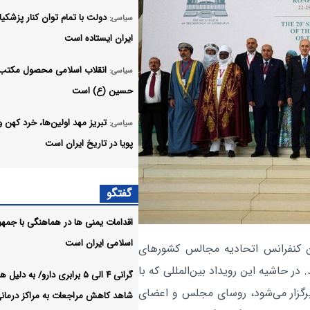
دولت با تمام توان کنار پزشکیا
سیاسی:
ایران ایستاده است
انقلاب اسلامی محصول مکتب 
سیاسی:
حسین (ع) است
تبریز مهد اولین‌ها، خرد کهن و
سیاسی:
پویا در تاریخ ایران است
اهداف سفر مقامات پاکستانی ب
سیاسی:
گفتگو
عربستان در سایه تشدید تنش ریاض ب
اقدامات یمنی ها در هماهنگی با جمه
امنیت تنگه هرمز خط قرمز ایر
سیاسی:
اسلامی ایران است
 ۳ تیر، بیستمین کنفرانس اتحادیه مجالس کشورهای
است
در شهر باکو آغاز شد. در حاشیه این رویداد بین‌المللی که با
گرانی ۴ الی ۵ برابری دارو/ به دلی
وزیر امور خارجه درگذشت ابوا
سیاسی:
رگزار می‌شود، روسای مجلس و اعضای
شاهد کاهش مراجعات به مراکز درمان
قاسم‌زاده روزنامه‌نگار پیشکسوت را ت