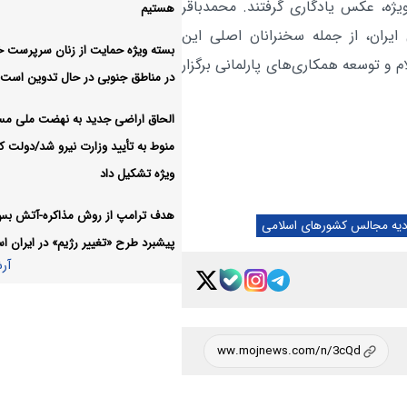
یژه، عکس یادگاری گرفتند. محمدباقر
هستیم
گفت
یران، از جمله سخنرانان اصلی این
بسته ویژه حمایت از زنان سرپرست خا
مسیر اصلاحات آغاز شده و مت
سیاسی:
 توسعه همکاری‌های پارلمانی برگزار
در مناطق جنوبی در حال تدوین است
نخواهد شد
آر
الحاق اراضی جدید به نهضت ملی م
منوط به تأیید وزارت نیرو شد/دولت کا
ویژه تشکیل داد
هدف ترامپ از روش مذاکره-آتش ب
دیه مجالس کشورهای اسلامی
پیشبرد طرح «تغییر رژیم» در ایران 
آر