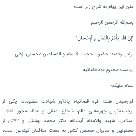
متن این پیام به شرح زیر است:
بسم‌الله الرحمن الرحیم
"إِنَّ اللَّهَ یَأْمُرُ بِالْعَدْلِ وَالْإِحْسَانِ"
برادر ارجمند؛ حضرت حجت الاسلام و المسلمین محسنی اژه‌ای
ریاست محترم قوه قضائیه
سلام علیکم؛
فرارسیدن هفته قوه قضائیه، یادآور شهادت مظلومانه یکی از
برجسته‌ترین چهره‌های عالم، شجاع، متقی و عدالت‌محور انقلاب
اسلامی، شهید والامقام آیت‌الله دکتر محمد بهشتی و ۷۲تن از
مسئولین و مدیران مخلص کشور به دست منافقان کینه‌توز است،