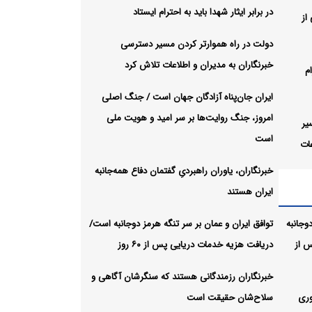
در برابر ایثار شهدا باید به احترام ایستاد
از
دولت در راه هموارتر کردن مسیر دسترسی
خبرنگاران به مدیران و اطلاعات تلاش کرد
ام
ایران جان‌پناه آزادگان جهان است / جنگ اصلی
امروز، جنگ روایت‌ها بر سر امید و هویت ملی
یر
است
ات
خبرنگاران، یاوران راهبردیِ گفتمان دفاع همه‌جانبه
ایران هستند
است /
ر امید
وجانبه
توافق ایران و عمان بر سر تنگه هرمز دوجانبه است/
 از
دریافت هزیه خدمات دریایی پس از ۶۰ روز
تمان
خبرنگاران رزمندگانی هستند که سنگرشان آگاهی و
وری
سلاح‌شان حقیقت است