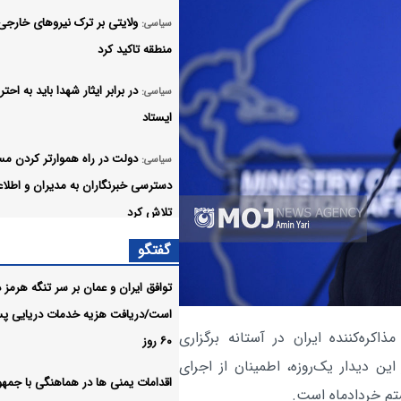
ولایتی بر ترک نیروهای خارجی 
سیاسی:
منطقه تاکید کرد
در برابر ایثار شهدا باید به احتر
سیاسی:
ایستاد
دولت در راه هموارتر کردن مس
سیاسی:
دسترسی خبرنگاران به مدیران و اطلاع
تلاش کرد
گفتگو
ایران جان‌پناه آزادگان جهان 
سیاسی:
جنگ اصلی امروز، جنگ روایت‌ها بر س
توافق ایران و عمان بر سر تنگه هرمز د
و هویت ملی است
است/دریافت هزیه خدمات دریایی پس
کره‌کننده ایران در آستانه برگزاری
۶۰ روز
خبرنگاران، یاوران راهبردیِ گف
سیاسی:
 دیدار یک‌روزه، اطمینان از اجرای
دفاع همه‌جانبه ایران هستند
اقدامات یمنی ها در هماهنگی با جمه
م خردادماه است.