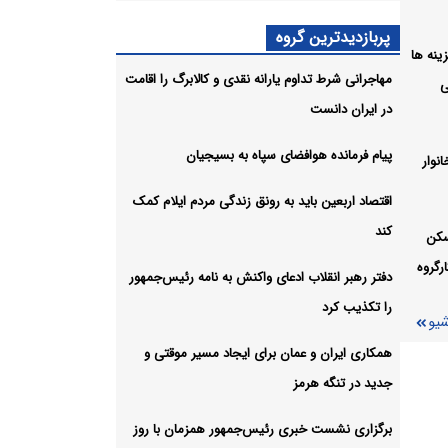
 هرمز
پربازدیدترین گروه
یایی
ل هزینه ها
مهاجرانی شرط تداوم یارانه نقدی و کالابرگ را اقامت
ی
در ایران دانست
ه
 است
پیام فرمانده هوافضای سپاه به بسیجیان
نوار
شیو
اقتصاد اربعین باید به رونق زندگی مردم ایلام کمک
کند
سکن
رگروه
دفتر رهبر انقلاب ادعای واکنش به نامه رئیس‌جمهور
را تکذیب کرد
شیو
همکاری ایران و عمان برای ایجاد مسیر موقتی و
جدید در تنگه هرمز
برگزاری نشست خبری رئیس‌جمهور همزمان با روز