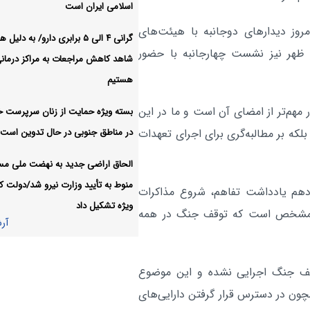
اسلامی ایران است
توافق ایران و عمان بر سر تنگه
سیاسی:
مروز دیدارهای دوجانبه با هیئت‌های
دوجانبه است/دریافت هزیه خدمات در
گرانی ۴ الی ۵ برابری دارو/ به دلی
ز ظهر نیز نشست چهارجانبه با حضور
پس از ۶۰ روز
شاهد کاهش مراجعات به مراکز درمان
هستیم
خبرنگاران رزمندگانی هستند ک
سیاسی:
سنگرشان آگاهی و سلاح‌شان حقیقت
مهم‌تر از امضای آن است و ما در این
بسته ویژه حمایت از زنان سرپرست خا
آر
در مناطق جنوبی در حال تدوین است
لکه بر مطالبه‌گری برای اجرای تعهدات
الحاق اراضی جدید به نهضت ملی م
منوط به تأیید وزارت نیرو شد/دولت کا
زدهم یادداشت تفاهم، شروع مذاکرات
ویژه تشکیل داد
ند مشخص است که توقف جنگ در همه
آر
توقف جنگ اجرایی نشده و این موضوع
ن در دسترس قرار گرفتن دارایی‌های