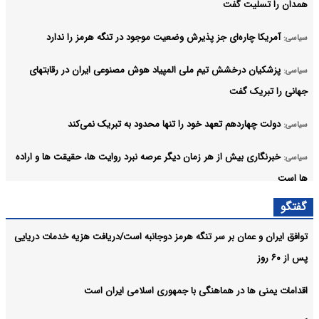
همدان را تسلیت گفت
آمریکا چاره‌ای جز پذیرش وضعیت موجود در تنگه هرمز را ندارد
سیاسی:
پزشکیان درخشش تیم ملی المپیاد هوش مصنوعی ایران در رقابتهای
سیاسی:
جهانی را تبریک گفت
دولت چهاردهم تعهد خود را تنها محدود به تبریک نمی‌کند
سیاسی:
خبرنگاری بیش از هر زمان دیگر عرصه نبرد روایت ها، حقیقت ها و اراده
سیاسی:
ها است
گفتگو
اداره کشور باید بر مبنای شایسته سالاری، ماموریت محوری و ارزیابی
سیاسی:
عملکرد باشد
توافق ایران و عمان بر سر تنگه هرمز دوجانبه است/دریافت هزیه خدمات دریایی
پس از ۶۰ روز
مرکز پژوهش‌های مجلس برای حمایت از حقوق خبرنگاران چه راهکاری
سیاسی:
دارد؟
اقدامات یمنی ها در هماهنگی با جمهوری اسلامی ایران است
آرشیو