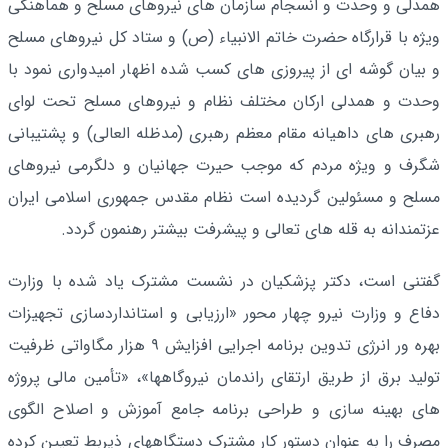
همدلی و وحدت و انسجام سازمان های نیروهای مسلح و هماهنگی
ویژه با قرارگاه حضرت خاتم الانبیاء (ص) و ستاد کل نیروهای مسلح
و بیان گوشه ای از پیروزی های کسب شده اظهار امیدواری نمود با
وحدت و همدلی ارکان مختلف نظام و نیروهای مسلح تحت لوای
رهبری های داهیانه مقام معظم رهبری (مدظله العالی) و پشتیبانی
شگرف و ویژه مردم که موجب حیرت جهانیان و دلگرمی نیروهای
مسلح و مسئولین گردیده است نظام مقدس جمهوری اسلامی ایران
عزتمندانه به قله های تعالی و پیشرفت بیشتر رهنمون گردد.
گفتنی است، دکتر پزشکیان در نشست مشترک یاد شده با وزارت
دفاع و وزارت نیرو چهار محور «ارزیابی و استانداردسازی تجهیزات
بهره ور انرژی تدوین برنامه اجرایی افزایش ۹ هزار مگاواتی ظرفیت
تولید برق از طریق ارتقای راندمان نیروگاهها»، «تأمین مالی پروژه
های بهینه سازی و طراحی برنامه جامع آموزش و اصلاح الگوی
مصرف را به عنوان دستور کار مشترک دستگاههای ذیربط تعیین کرده