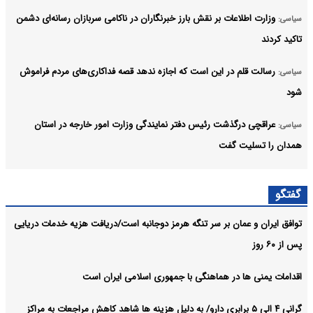
وزارت اطلاعات بر نقش بارز خبرنگاران در ناکامی سربازان رسانه‌ای دشمن
سیاسی:
تاکید کردند
رسالت قلم در این است که اجازه ندهد قصه‌ فداکاری‌های مردم فراموش
سیاسی:
شود
عراقچی درگذشت رئیس دفتر نمایندگی وزارت امور خارجه در استان
سیاسی:
همدان را تسلیت گفت
آمریکا چاره‌ای جز پذیرش وضعیت موجود در تنگه هرمز را ندارد
سیاسی:
گفتگو
پزشکیان درخشش تیم ملی المپیاد هوش مصنوعی ایران در رقابتهای
سیاسی:
توافق ایران و عمان بر سر تنگه هرمز دوجانبه است/دریافت هزیه خدمات دریایی
جهانی را تبریک گفت
پس از ۶۰ روز
آرشیو
اقدامات یمنی ها در هماهنگی با جمهوری اسلامی ایران است
گرانی ۴ الی ۵ برابری دارو/ به دلیل هزینه ها شاهد کاهش مراجعات به مراکز