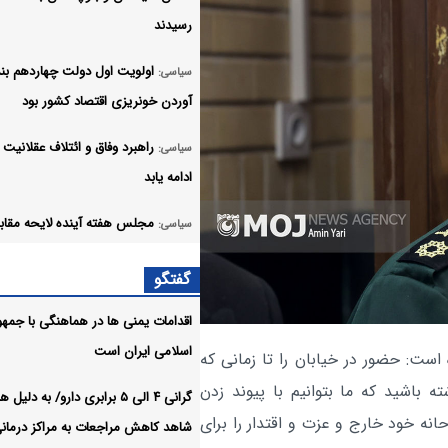
رسیدند
اولویت اول دولت چهاردهم بند
سیاسی:
آوردن خونریزی اقتصاد کشور بود
راهبرد وفاق و ائتلاف عقلانیت ب
سیاسی:
ادامه یابد
مجلس هفته آینده لایحه مقابله
سیاسی:
جنایات بین‌المللی را بررسی می‌کند
گفتگو
بیانیه خانواده شهید لاریجانی د
سیاسی:
اقدامات یمنی ها در هماهنگی با جمه
برخی گمانه‌زنی‌های رسانه‌ای
اسلامی ایران است
است: حضور در خیابان را تا زمانی که
پیام فرمانده هوافضای سپاه به
سیاسی:
 باشید که ما بتوانیم با پیوند زدن
گرانی ۴ الی ۵ برابری دارو/ به دلی
بسیجیان
نه خود خارج و عزت و اقتدار را برای
شاهد کاهش مراجعات به مراکز درمان