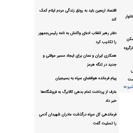
ور مسلح در
اقتصاد اربعین باید به رونق زندگی مردم ایلام کمک
نوار
شیو
کند
دفتر رهبر انقلاب ادعای واکنش به نامه رئیس‌جمهور
سکن
را تکذیب کرد
رگروه
همکاری ایران و عمان برای ایجاد مسیر موقتی و
جدید در تنگه هرمز
س
پیام فرمانده هوافضای سپاه به بسیجیان
است
شیو
عارف از پرداخت تمام بدهی کالابرگ به فروشگاه‌ها
خبر داد
فرماندهی کل سپاه درگذشت مادران شهیدان آدمی
را تسلیت گفت