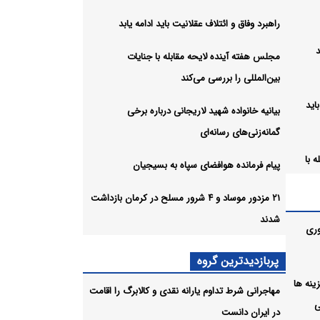
راهبرد وفاق و ائتلاف عقلانیت باید ادامه یابد
مجلس هفته آینده لایحه مقابله با جنایات
بین‌المللی را بررسی می‌کند
اید
بیانیه خانواده شهید لاریجانی درباره برخی
گمانه‌زنی‌های رسانه‌ای
 با
پیام فرمانده هوافضای سپاه به بسیجیان
۲۱ مزدور موساد و ۴ شرور مسلح در کرمان بازداشت
رباره
شدند
وری
پربازدیدترین گروه
ل هزینه ها
مهاجرانی شرط تداوم یارانه نقدی و کالابرگ را اقامت
ی
در ایران دانست