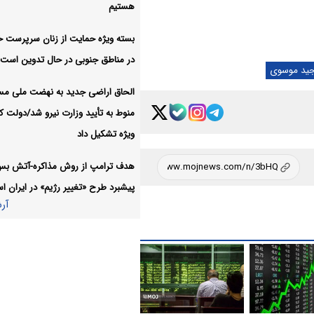
۲۱ مزدور موساد و ۴ شر
سیاسی:
هستیم
کرمان بازداشت شدند
بسته ویژه حمایت از زنان سرپرست خا
آر
در مناطق جنوبی در حال تدوین است
جید موسوی
الحاق اراضی جدید به نهضت ملی م
منوط به تأیید وزارت نیرو شد/دولت کا
ویژه تشکیل داد
هدف ترامپ از روش مذاکره-آتش ب
پیشبرد طرح «تغییر رژیم» در ایران 
آر