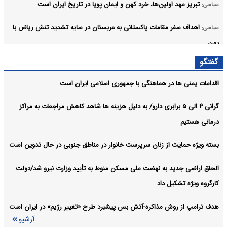
تبریز مهد اولین‌ها، خرد کهن و ایمان پویا در تاریخ ایران است
سیاسی:
اهداف سفر مقامات پاکستانی به عربستان در سایه تشدید تنش ریاض با
سیاسی:
یمن
آرشیو
گفتگو
اقدامات یمنی ها در هماهنگی با جمهوری اسلامی ایران است
گرانی ۴ الی ۵ برابری دارو/ به دلیل هزینه ها شاهد کاهش مراجعات به مراکز
درمانی هستیم
بسته ویژه حمایت از زنان سرپرست خانوار در مناطق جنوبی در حال تدوین است
الحاق اراضی جدید به نهضت ملی مسکن منوط به تأیید وزارت نیرو شد/دولت
کارگروه ویژه تشکیل داد
هدف ترامپ از روش مذاکره-آتش بس پیشبرد طرح «تغییر رژیم» در ایران است
آرشیو