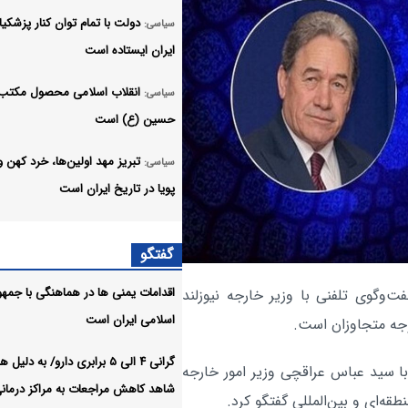
دولت با تمام توان کنار پزشکیا
سیاسی:
ایران ایستاده است
انقلاب اسلامی محصول مکتب 
سیاسی:
حسین (ع) است
تبریز مهد اولین‌ها، خرد کهن و
سیاسی:
پویا در تاریخ ایران است
اهداف سفر مقامات پاکستانی ب
سیاسی:
گفتگو
عربستان در سایه تشدید تنش ریاض ب
اقدامات یمنی ها در هماهنگی با جمه
فت‌وگوی تلفنی با وزیر خارجه نیوزلند
امنیت تنگه هرمز خط قرمز ایر
سیاسی:
اسلامی ایران است
وجه متجاوزان است.
است
گرانی ۴ الی ۵ برابری دارو/ به دلی
وزیر امور خارجه درگذشت ابوا
با سید عباس عراقچی وزیر امور خارجه
سیاسی:
شاهد کاهش مراجعات به مراکز درمان
قاسم‌زاده روزنامه‌نگار پیشکسوت را ت
قه‌ای و بین‌المللی گفتگو کرد.