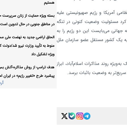
هستیم
گفت
نظامی آمریکا و رژیم صهیونیستی علیه
بسته ویژه حمایت از زنان سرپرست خا
مسیر اصلاحات آغاز شده و مت
سیاسی:
ید کرد مسئولیت وضعیت کنونی در تنگه
در مناطق جنوبی در حال تدوین است
نخواهد شد
جهانی می‌بایست این دو رژیم را به
آر
الحاق اراضی جدید به نهضت ملی م
ه یک کشور مستقل عضو سازمان ملل
منوط به تأیید وزارت نیرو شد/دولت کا
ویژه تشکیل داد
ه‌ویژه روند مذاکرات اسلام‌آباد، ابراز
هدف ترامپ از روش مذاکره-آتش ب
سریع‌تر به وضعیت باثبات برسد.
پیشبرد طرح «تغییر رژیم» در ایران 
آر