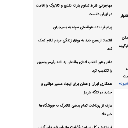
مهاجرانی شرط تداوم یارانه نقدی و کالابرگ را اقامت
در ایران دانست
نوار
وقف
پیام فرمانده هوافضای سپاه به بسیجیان
شیو
سکن
اقتصاد اربعین باید به رونق زندگی مردم ایلام کمک
رگروه
کند
دفتر رهبر انقلاب ادعای واکنش به نامه رئیس‌جمهور
س
را تکذیب کرد
است
شیو
همکاری ایران و عمان برای ایجاد مسیر موقتی و
جدید در تنگه هرمز
عارف از پرداخت تمام بدهی کالابرگ به فروشگاه‌ها
خبر داد
فرماندهی کل سپاه درگذشت مادران شهیدان آدمی