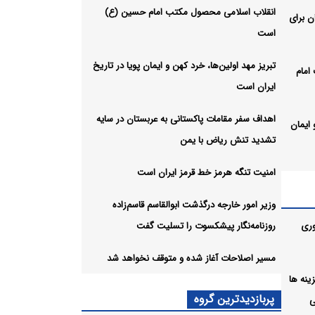
انقلاب اسلامی محصول مکتب امام حسین (ع)
ن برای
است
تبریز مهد اولین‌ها، خرد کهن و ایمان پویا در تاریخ
امام
ایران است
اهداف سفر مقامات پاکستانی به عربستان در سایه
 ایمان
تشدید تنش ریاض با یمن
امنیت تنگه هرمز خط قرمز ایران است
ه
ا یمن
وزیر امور خارجه درگذشت ابوالقاسم قاسم‌زاده
وری
روزنامه‌نگار پیشکسوت را تسلیت گفت
ان
مسیر اصلاحات آغاز شده و متوقف نخواهد شد
ل هزینه ها
لقاسم
پربازدیدترین گروه
ی
سلیت