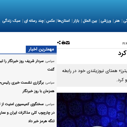
ی
هنر
ورزشی
بین الملل
بازار
استان‌ها
عکس
چند رسانه ای
سبک زندگی
مهمترین اخبار
کرد
سردار شریف روز خبرنگار را تب
سیاسی:
گفت
ترز» همتای نیوزیلندی خود در رابطه
 کرد.
برگزاری نشست خبری رئیس‌ج
سیاسی:
همزمان با روز خبرنگار
سخنگوی کمیسیون امنیت از ت
سیاسی:
در چارچوب کلی مذاکرات ایران و عمان
تنگه هرمز خبر داد