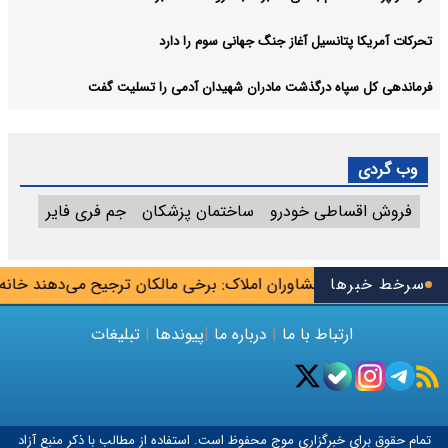
تحرکات آمریکا پتانسیل آغاز جنگ جهانی سوم را دارد
فرماندهی کل سپاه درگذشت مادران شهیدان آدمی را تسلیت گفت
وب گردی
فروش اقساطی خودرو
ساختمان پزشکان
جم فری فایر
ا»
سرخط خبرها
اتحادیه مشاوران املاک: برخی مالکان ترجیح می‌دهند خانه را خ
ارتباط با ما
|
درباره ما
|
پیوندها
|
تبلیغات
تمام حقوق برای خبرگزاری
موج
محفوظ است. استفاده از مطالب با ذکر منبع آزاد