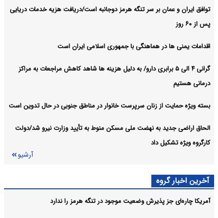
توافق ایران و عمان بر سر تنگه هرمز دوجانبه است/دریافت هزیه خدمات دریایی
طرح «نجوا» میراث ماندگار شهید نصیرزاده در تربیت نخبگان ولایی است
سیاسی:
پس از ۶۰ روز
آرشیو
اقدامات یمنی ها در هماهنگی با جمهوری اسلامی ایران است
گرانی ۴ الی ۵ برابری دارو/ به دلیل هزینه ها شاهد کاهش مراجعات به مراکز
درمانی هستیم
بسته ویژه حمایت از زنان سرپرست خانوار در مناطق جنوبی در حال تدوین است
الحاق اراضی جدید به نهضت ملی مسکن منوط به تأیید وزارت نیرو شد/دولت
کارگروه ویژه تشکیل داد
آرشیو
آخرین اخبار گروه
آمریکا چاره‌ای جز پذیرش وضعیت موجود در تنگه هرمز را ندارد