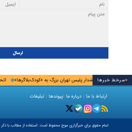
ارسال
مز‌ بپذیرد
سرخط خبرها
هشدار پلیس تهران بزرگ به «کودک‌بلاگرها»
اتحادیه
ارتباط با ما
|
درباره ما
|
پیوندها
|
تبلیغات
تمام حقوق برای خبرگزاری
موج
محفوظ است. استفاده از مطالب با ذکر م