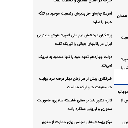
خارجه در استان همدان را تسلیت گفت
آمریکا چاره‌ای جز پذیرش وضعیت موجود در تنگه
 همدان
هرمز را ندارد
پزشکیان درخشش تیم ملی المپیاد هوش مصنوعی
عیت
ایران در رقابتهای جهانی را تبریک گفت
دولت چهاردهم تعهد خود را تنها محدود به تبریک
پیاد
نمی‌کند
ی را
خبرنگاری بیش از هر زمان دیگر عرصه نبرد روایت
ها، حقیقت ها و اراده ها است
ها
وجانبه
 از
اداره کشور باید بر مبنای شایسته سالاری، ماموریت
محوری و ارزیابی عملکرد باشد
ر
ه ها
وری
مرکز پژوهش‌های مجلس برای حمایت از حقوق