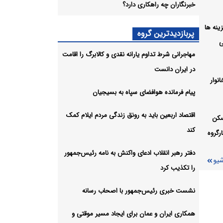
خبرنگاران چه راهکاری دارد؟
ته
ل هزینه ها
پربازدیدترین گروه
ملکرد
ی
مهاجرانی شرط تداوم یارانه نقدی و کالابرگ را اقامت
در ایران دانست
نوار
ی
پیام فرمانده هوافضای سپاه به بسیجیان
اقتصاد اربعین باید به رونق زندگی مردم ایلام کمک
شیو
سکن
کند
رگروه
دفتر رهبر انقلاب ادعای واکنش به نامه رئیس‌جمهور
شیو
را تکذیب کرد
نشست خبری رئیس‌جمهور با اصحاب رسانه
همکاری ایران و عمان برای ایجاد مسیر موقتی و