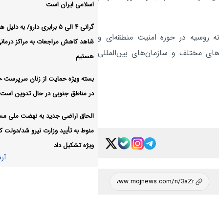
است
اسلامی ایران است
اداره کشور باید بر مبنای شایس
سیاسی:
گرانی ۴ الی ۵ برابری دارو/ به دلی
نه روسیه در حوزه امنیت منطقه‌ای و
سالاری، ماموریت محوری و ارزیابی ع
شاهد کاهش مراجعات به مراکز درمان
ای مختلف و سازمان‌های بین‌المللی
باشد
هستیم
مرکز پژوهش‌های مجلس برای
سیاسی:
بسته ویژه حمایت از زنان سرپرست خا
حمایت از حقوق خبرنگاران چه راهکار
در مناطق جنوبی در حال تدوین است
دارد؟
آر
الحاق اراضی جدید به نهضت ملی م
منوط به تأیید وزارت نیرو شد/دولت کا
ویژه تشکیل داد
آر