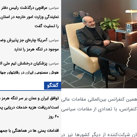
عراقچی درگذشت رئیس دفتر
سیاسی:
نمایندگی وزارت امور خارجه در استان
را تسلیت گفت
آمریکا چاره‌ای جز پذیرش وض
سیاسی:
موجود در تنگه هرمز را ندارد
پزشکیان درخشش تیم ملی الم
سیاسی:
هوش مصنوعی ایران در رقابتهای جهان
تبریک گفت
گفتگو
دولت چهاردهم تعهد خود را تن
سیاسی:
توافق ایران و عمان بر سر تنگه هرمز د
مین کنفرانس بین‌المللی مقامات عالی
محدود به تبریک نمی‌کند
است/دریافت هزیه خدمات دریایی پس
کنفرانس، با تعدادی از مقامات سیاسی
۶۰ روز
خبرنگاری بیش از هر زمان دیگ
سیاسی:
عرصه نبرد روایت ها، حقیقت ها و اراد
اقدامات یمنی ها در هماهنگی با جمه
ان شرکت‌کننده از دیگر کشورها نیز در