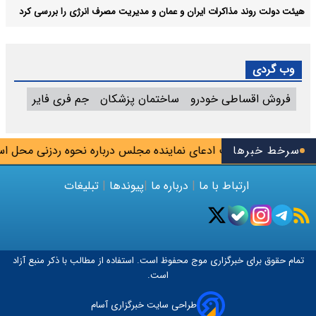
هیئت دولت روند مذاکرات ایران و عمان و مدیریت مصرف انرژی را بررسی کرد
وب گردی
فروش اقساطی خودرو
ساختمان پزشکان
جم فری فایر
 تیم
سرخط خبرها
تکذیب ادعای نماینده مجلس درباره نحوه ردزنی محل استقرار
ارتباط با ما
|
درباره ما
|
پیوندها
|
تبلیغات
تمام حقوق برای خبرگزاری
موج
محفوظ است. استفاده از مطالب با ذکر منبع آزاد
است.
طراحی سایت خبرگزاری آسام