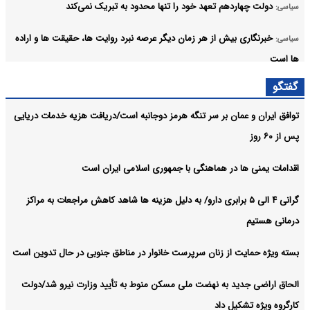
دولت چهاردهم تعهد خود را تنها محدود به تبریک نمی‌کند
سیاسی:
خبرنگاری بیش از هر زمان دیگر عرصه نبرد روایت ها، حقیقت ها و اراده
سیاسی:
ها است
گفتگو
اداره کشور باید بر مبنای شایسته سالاری، ماموریت محوری و ارزیابی
سیاسی:
عملکرد باشد
توافق ایران و عمان بر سر تنگه هرمز دوجانبه است/دریافت هزیه خدمات دریایی
پس از ۶۰ روز
مرکز پژوهش‌های مجلس برای حمایت از حقوق خبرنگاران چه راهکاری
سیاسی:
دارد؟
اقدامات یمنی ها در هماهنگی با جمهوری اسلامی ایران است
آرشیو
گرانی ۴ الی ۵ برابری دارو/ به دلیل هزینه ها شاهد کاهش مراجعات به مراکز
درمانی هستیم
بسته ویژه حمایت از زنان سرپرست خانوار در مناطق جنوبی در حال تدوین است
الحاق اراضی جدید به نهضت ملی مسکن منوط به تأیید وزارت نیرو شد/دولت
کارگروه ویژه تشکیل داد