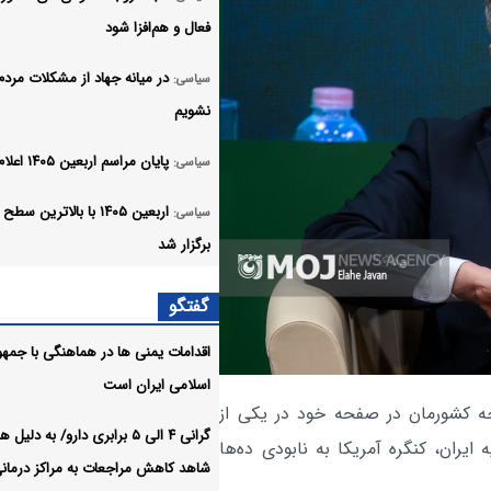
فعال و هم‌افزا شود
در میانه جهاد از مشکلات مردم
سیاسی:
نشویم
پایان مراسم اربعین ۱۴۰۵ اعلام شد
سیاسی:
اربعین ۱۴۰۵ با بالاترین س
سیاسی:
برگزار شد
اعضای یک تیم تروریستی در 
سیاسی:
گفتگو
استان سیستان و بلوچستان به هلاک
اقدامات یمنی ها در هماهنگی با جمه
رسیدند
اسلامی ایران است
اولویت اول دولت چهاردهم بند
ه کشورمان در صفحه خود در یکی از
سیاسی:
گرانی ۴ الی ۵ برابری دارو/ به دلی
آوردن خونریزی اقتصاد کشور بود
یران، کنگره آمریکا به نابودی ده‌ها
شاهد کاهش مراجعات به مراکز درمان