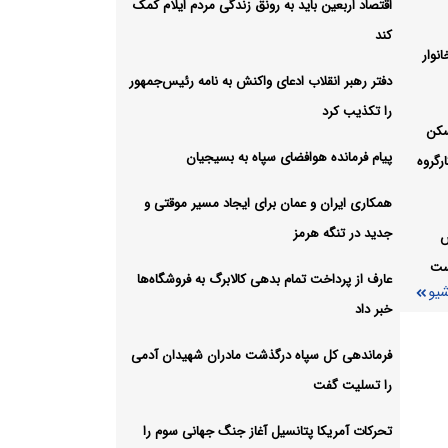
اید
اقتصاد اربعین باید به رونق زندگی مردم ایلام کمک
کند
نوار
شیو
دفتر رهبر انقلاب ادعای واکنش به نامه رئیس‌جمهور
را تکذیب کرد
سکن
پیام فرمانده هوافضای سپاه به بسیجیان
رگروه
همکاری ایران و عمان برای ایجاد مسیر موقتی و
جدید در تنگه هرمز
س
است
عارف از پرداخت تمام بدهی کالابرگ به فروشگاه‌ها
شیو
خبر داد
فرماندهی کل سپاه درگذشت مادران شهیدان آدمی
را تسلیت گفت
تحرکات آمریکا پتانسیل آغاز جنگ جهانی سوم را