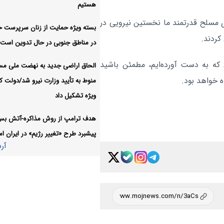
راهبرد وفاق و ائتلاف عقلانیت ب
سیاسی:
هستیم
ادامه یابد
ی مسلح قدرتمند ما نخستین نیرویی در
بسته ویژه حمایت از زنان سرپرست خا
آر
در مناطق جنوبی در حال تدوین است
 که به دست آورده‌ایم، مطمئن باشید
الحاق اراضی جدید به نهضت ملی م
 خواهد بود.
منوط به تأیید وزارت نیرو شد/دولت کا
ویژه تشکیل داد
هدف ترامپ از روش مذاکره-آتش ب
پیشبرد طرح «تغییر رژیم» در ایران 
آر