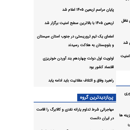
پایان مراسم اربعین ۱۴۰۵ اعلام شد
 غافل
اربعین ۱۴۰۵ با بالاترین سطح امنیت برگزار شد
اعضای یک تیم تروریستی در جنوب استان سیستان
و بلوچستان به هلاکت رسیدند
طح امنیت
اولویت اول دولت چهاردهم بند آوردن خونریزی
اقتصاد کشور بود
جنوب
راهبرد وفاق و ائتلاف عقلانیت باید ادامه یابد
ت
وری
پربازدیدترین گروه
مهاجرانی شرط تداوم یارانه نقدی و کالابرگ را اقامت
ل هزینه ها
در ایران دانست
ی