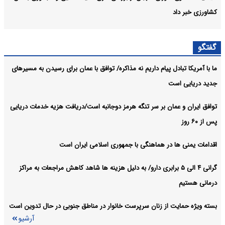
کشاورزی خبر داد
رئیس‌جمهور به سید حسن خمینی تسلیت گفت
سیاسی:
گفتگو
حاجی میرزایی درگذشت والده همسر حجت‌الاسلام والمسلمین سید
سیاسی:
ما با آمریکا تبادل پیام داریم نه مذاکره/ توافق با عمان برای رسیدن به مسیرهای
حسن خمینی را تسلیت گفت
جدید دریایی است
آرشیو
توافق ایران و عمان بر سر تنگه هرمز دوجانبه است/دریافت هزیه خدمات دریایی
پس از ۶۰ روز
اقدامات یمنی ها در هماهنگی با جمهوری اسلامی ایران است
گرانی ۴ الی ۵ برابری دارو/ به دلیل هزینه ها شاهد کاهش مراجعات به مراکز
درمانی هستیم
بسته ویژه حمایت از زنان سرپرست خانوار در مناطق جنوبی در حال تدوین است
آرشیو