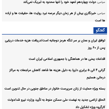
دولت چهاردهم تعهد خود را تنها محدود به تبریک نمی‌کند
سیاسی:
خبرنگاری بیش از هر زمان دیگر عرصه نبرد روایت ها، حقیقت ها و اراده
سیاسی:
ها است
گفتگو
اداره کشور باید بر مبنای شایسته سالاری، ماموریت محوری و ارزیابی
سیاسی:
عملکرد باشد
توافق ایران و عمان بر سر تنگه هرمز دوجانبه است/دریافت هزیه خدمات دریایی
پس از ۶۰ روز
مرکز پژوهش‌های مجلس برای حمایت از حقوق خبرنگاران چه راهکاری
سیاسی:
دارد؟
اقدامات یمنی ها در هماهنگی با جمهوری اسلامی ایران است
آرشیو
گرانی ۴ الی ۵ برابری دارو/ به دلیل هزینه ها شاهد کاهش مراجعات به مراکز
درمانی هستیم
بسته ویژه حمایت از زنان سرپرست خانوار در مناطق جنوبی در حال تدوین است
الحاق اراضی جدید به نهضت ملی مسکن منوط به تأیید وزارت نیرو شد/دولت
کارگروه ویژه تشکیل داد