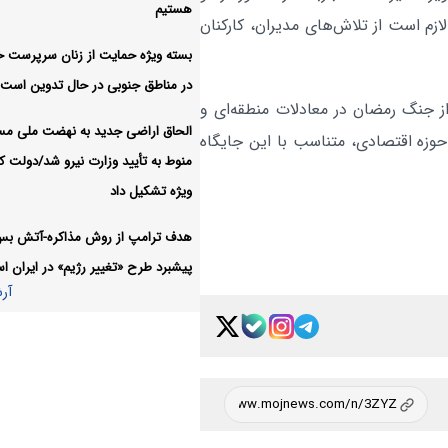
هستیم
د و لازم است از تلاش‌های مدیران، کارکنان
اهداف سفر مقامات پاکستانی ب
سیاسی:
بسته ویژه حمایت از زنان سرپرست خا
عربستان در سایه تشدید تنش ریاض ب
در مناطق جنوبی در حال تدوین است
آر
از جنگ رمضان در معادلات منطقه‌ای و
الحاق اراضی جدید به نهضت ملی م
 حوزه اقتصادی، متناسب با این جایگاه
منوط به تأیید وزارت نیرو شد/دولت کا
ویژه تشکیل داد
هدف ترامپ از روش مذاکره-آتش ب
پیشبرد طرح «تغییر رژیم» در ایران 
آر