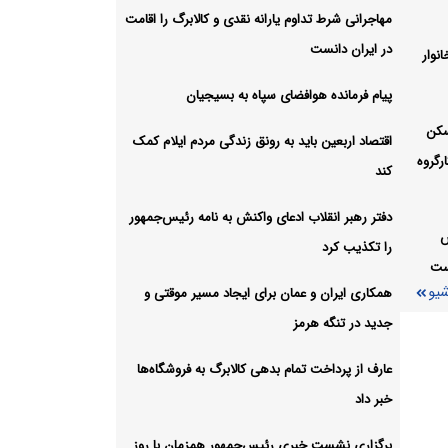
مهاجرانی شرط تداوم یارانه نقدی و کالابرگ را اقامت
ه
در ایران دانست
نوار
ا یمن
شیو
پیام فرمانده هوافضای سپاه به بسیجیان
سکن
اقتصاد اربعین باید به رونق زندگی مردم ایلام کمک
رگروه
کند
دفتر رهبر انقلاب ادعای واکنش به نامه رئیس‌جمهور
س
را تکذیب کرد
است
شیو
همکاری ایران و عمان برای ایجاد مسیر موقتی و
جدید در تنگه هرمز
عارف از پرداخت تمام بدهی کالابرگ به فروشگاه‌ها
خبر داد
برگزاری نشست خبری رئیس‌جمهور همزمان با روز