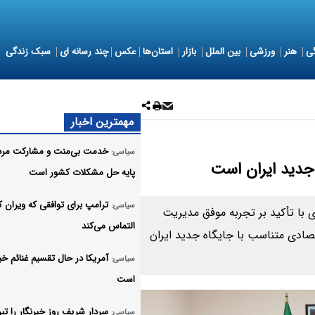
ی
هنر
ورزشی
بین الملل
بازار
استان‌ها
عکس
چند رسانه ای
سبک زندگی
مهمترین اخبار
خدمت بی‌منت و مشارکت مرد
سیاسی:
 جدید ایران است
پایه حل مشکلات کشور است
ترامپ برای توافقی که ویران ک
سیاسی:
با تأکید بر تجربه موفق مدیریت
التماس می‌کند
تصادی متناسب با جایگاه جدید ایران
آمریکا در حال تقسیم غنائم خی
سیاسی:
است
سردار شریف روز خبرنگار را تب
سیاسی: