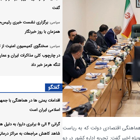
گفت
برگزاری نشست خبری رئیس‌ج
سیاسی:
همزمان با روز خبرنگار
سخنگوی کمیسیون امنیت از ت
سیاسی:
در چارچوب کلی مذاکرات ایران و عمان
تنگه هرمز خبر داد
دولت با تمام توان کنار پزشکیا
سیاسی:
گفتگو
ایران ایستاده است
اقدامات یمنی ها در هماهنگی با جمه
انقلاب اسلامی محصول مکتب 
سیاسی:
اسلامی ایران است
حسین (ع) است
گرانی ۴ الی ۵ برابری دارو/ به دلی
تبریز مهد اولین‌ها، خرد کهن و
سیاسی:
هماهنگی اقتصادی دولت که به ریاست
شاهد کاهش مراجعات به مراکز درمان
پویا در تاریخ ایران است
یژه اخیر گفت: تجربه اداره کشور در دو