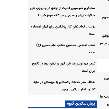
سخنگوی کمیسیون امنیت از توافق در چارچوب کلی
مذاکرات ایران و عمان بر سر تنگه هرمز خبر داد
مهور
دولت با تمام توان کنار پزشکیان برای ایران ایستاده
است
وافق
 بر سر
انقلاب اسلامی محصول مکتب امام حسین (ع)
است
ن برای
تبریز مهد اولین‌ها، خرد کهن و ایمان پویا در تاریخ
ایران است
وری
امام
اهداف سفر مقامات پاکستانی به عربستان در سایه
تشدید تنش ریاض با یمن
ل هزینه ها
 ایمان
پربازدیدترین گروه
ی