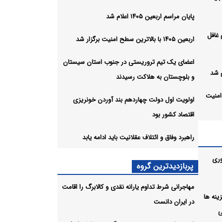
پایان مراسم اربعین ۱۴۰۵ اعلام شد
 غافل
اربعین ۱۴۰۵ با بالاترین سطح امنیت برگزار شد
اعضای یک تیم تروریستی در جنوب استان سیستان
و بلوچستان به هلاکت رسیدند
طح امنیت
اولویت اول دولت چهاردهم بند آوردن خونریزی
اقتصاد کشور بود
جنوب
راهبرد وفاق و ائتلاف عقلانیت باید ادامه یابد
ت
وری
پربازدیدترین گروه
مهاجرانی شرط تداوم یارانه نقدی و کالابرگ را اقامت
ل هزینه ها
در ایران دانست
ی