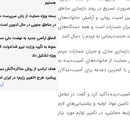
راهبرد وفاق و ائتلاف عقلانیت ب
سیاسی:
هستیم
ضرورت تسریع در روند بازسازی مناطق
ادامه یابد
بسته ویژه حمایت از زنان سرپرست خا
آر
ن امنیت روانی و آرامش خانواده‌های
در مناطق جنوبی در حال تدوین است
بران خسارات است و همه دستگاه‌های
خدمت‌رسانی به مردم را دنبال کنند.
الحاق اراضی جدید به نهضت ملی م
منوط به تأیید وزارت نیرو شد/دولت کا
 بازسازی منازل و جبران خسارات مردم
ویژه تشکیل داد
 حمایت از خانواده‌های آسیب‌دیده به
هدف ترامپ از روش مذاکره-آتش ب
زی با کمترین دغدغه برای آسیب‌دیدگان
پیشبرد طرح «تغییر رژیم» در ایران 
آر
سیب‌دیده تأکید کرد و گفت: در تعامل
أمین مواد اولیه و پشتیبانی‌های لازم
یط حمایتی، در تأمین لوازم مورد نیاز