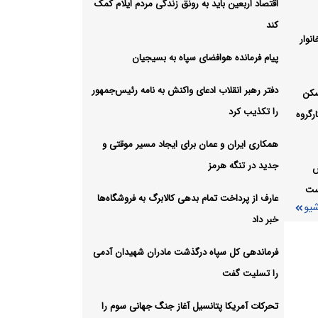
اید
اقتصاد اربعین باید به رونق زندگی مردم ایلام کمک
کند
نوار
شیو
پیام فرمانده هوافضای سپاه به بسیجیان
دفتر رهبر انقلاب ادعای واکنش به نامه رئیس‌جمهور
سکن
را تکذیب کرد
رگروه
همکاری ایران و عمان برای ایجاد مسیر موقتی و
جدید در تنگه هرمز
س
است
عارف از پرداخت تمام بدهی کالابرگ به فروشگاه‌ها
شیو
خبر داد
فرماندهی کل سپاه درگذشت مادران شهیدان آدمی
را تسلیت گفت
تحرکات آمریکا پتانسیل آغاز جنگ جهانی سوم را