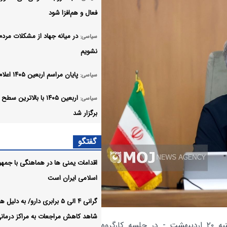
فعال و هم‌افزا شود
در میانه جهاد از مشکلات مردم
سیاسی:
نشویم
پایان مراسم اربعین ۱۴۰۵ اعلام شد
سیاسی:
اربعین ۱۴۰۵ با بالاترین س
سیاسی:
برگزار شد
اعضای یک تیم تروریستی در 
سیاسی:
گفتگو
استان سیستان و بلوچستان به هلاک
اقدامات یمنی ها در هماهنگی با جمه
رسیدند
اسلامی ایران است
اولویت اول دولت چهاردهم بند
سیاسی:
گرانی ۴ الی ۵ برابری دارو/ به دلی
آوردن خونریزی اقتصاد کشور بود
شاهد کاهش مراجعات به مراکز درمان
، مسعود پزشکیان امروز - یکشنبه ۲۰ اردیبهشت‌ - در جلسه کارگروه