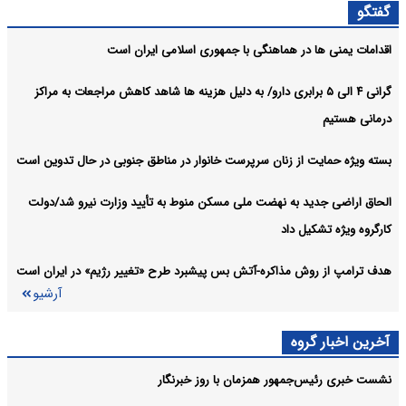
استفاده از قلدری یک استراتژی شکست‌خورده است
سیاسی:
گفتگو
آرشیو
اقدامات یمنی ها در هماهنگی با جمهوری اسلامی ایران است
گرانی ۴ الی ۵ برابری دارو/ به دلیل هزینه ها شاهد کاهش مراجعات به مراکز
درمانی هستیم
بسته ویژه حمایت از زنان سرپرست خانوار در مناطق جنوبی در حال تدوین است
الحاق اراضی جدید به نهضت ملی مسکن منوط به تأیید وزارت نیرو شد/دولت
کارگروه ویژه تشکیل داد
هدف ترامپ از روش مذاکره-آتش بس پیشبرد طرح «تغییر رژیم» در ایران است
آرشیو
آخرین اخبار گروه
نشست خبری رئیس‌جمهور همزمان با روز خبرنگار