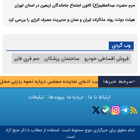
حرم حضرت عبدالعظیم(ع) کانون اجتماع جاماندگان اربعین در استان تهران
هیئت دولت روند مذاکرات ایران و عمان و مدیریت مصرف انرژی را بررسی کرد
وب گردی
فروش اقساطی خودرو
ساختمان پزشکان
جم فری فایر
سوس تیم
سرخط خبرها
تکذیب ادعای نماینده مجلس درباره نحوه ردزنی محل استق
ارتباط با ما
|
درباره ما
|
پیوندها
|
تبلیغات
تمام حقوق برای خبرگزاری
موج
محفوظ است. استفاده از مطالب با ذکر منبع آزاد
است.