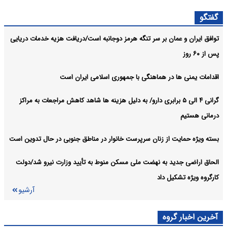
دولت چهاردهم تعهد خود را تنها محدود به تبریک نمی‌کند
سیاسی:
گفتگو
خبرنگاری بیش از هر زمان دیگر عرصه نبرد روایت ها، حقیقت ها و اراده
سیاسی:
توافق ایران و عمان بر سر تنگه هرمز دوجانبه است/دریافت هزیه خدمات دریایی
ها است
پس از ۶۰ روز
آرشیو
اقدامات یمنی ها در هماهنگی با جمهوری اسلامی ایران است
گرانی ۴ الی ۵ برابری دارو/ به دلیل هزینه ها شاهد کاهش مراجعات به مراکز
درمانی هستیم
بسته ویژه حمایت از زنان سرپرست خانوار در مناطق جنوبی در حال تدوین است
الحاق اراضی جدید به نهضت ملی مسکن منوط به تأیید وزارت نیرو شد/دولت
کارگروه ویژه تشکیل داد
آرشیو
آخرین اخبار گروه