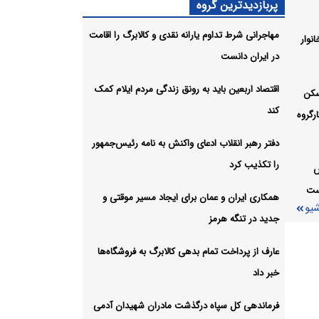
پربازدیدترین گروه
مهاجرانی شرط تداوم یارانه نقدی و کالابرگ را اقامت
نوار
اعتماد
در ایران دانست
شیو
اقتصاد اربعین باید به رونق زندگی مردم ایلام کمک
سکن
کند
رگروه
دفتر رهبر انقلاب ادعای واکنش به نامه رئیس‌جمهور
را تکذیب کرد
س
است
همکاری ایران و عمان برای ایجاد مسیر موقتی و
شیو
جدید در تنگه هرمز
عارف از پرداخت تمام بدهی کالابرگ به فروشگاه‌ها
خبر داد
فرماندهی کل سپاه درگذشت مادران شهیدان آدمی