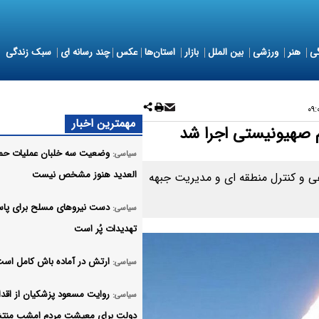
ی
هنر
ورزشی
بین الملل
بازار
استان‌ها
عکس
چند رسانه ای
سبک زندگی
مهمترین اخبار
وضعیت سه خلبان عملیات حمل
سیاسی:
العدید هنوز مشخص نیست
وج ۵۳ علیه مراکز فرماندهی و کنترل منطقه ای و مدیریت جبهه
دست نیروهای مسلح برای پاس
سیاسی:
تهدیدات پُر است
ارتش در آماده باش کامل اس
سیاسی:
روایت مسعود پزشکیان از اقدا
سیاسی:
دولت برای معیشت مردم امشب منتش