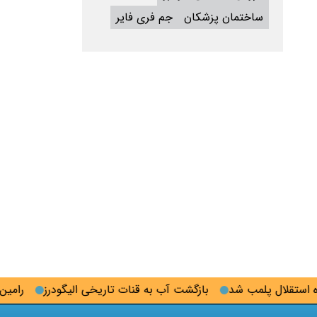
ساختمان پزشکان
جم فری فایر
تقلال پلمب شد
بازگشت آب به قنات تاریخی الیگودرز
رامین رضا