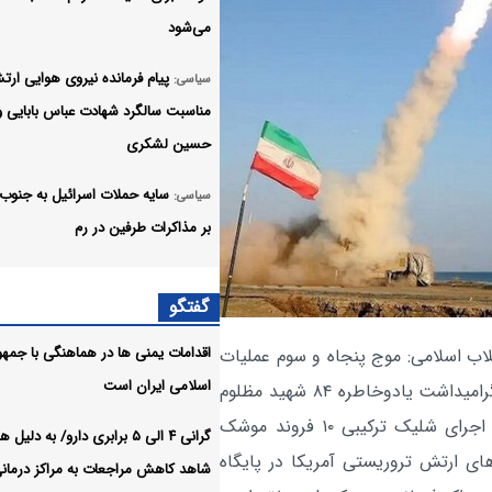
می‌شود
پیام فرمانده نیروی هوایی ارت
سیاسی:
مناسبت سالگرد شهادت عباس بابایی و
حسین لشکری
سایه حملات اسرائیل به جنوب 
سیاسی:
بر مذاکرات طرفین در رم
۸ نفر از اشرار مسلح شاخص و
سیاسی:
گفتگو
مرتبطین گروهک‌های تروریستی دستگ
شدند
اقدامات یمنی ها در هماهنگی با جمه
لاب اسلامی: موج پنجاه و سوم عملیات
اسلامی ایران است
وعده صادق ۴ با رمز مقدس "یا جواد الائمه ادرکنی " وبا گرامیداشت یادوخاطره ۸۴ شهید مظلوم
صدای انفجار در پاکدشت کنتر
سیاسی:
ناو دنای نیروی دریایی ارتش جمهوری اسلامی ایران وبا اجرای شلیک ترکیبی ۱۰ فروند موشک‌
است
گرانی ۴ الی ۵ برابری دارو/ به دلی
ای ارتش تروریستی آمریکا در پایگاه
شاهد کاهش مراجعات به مراکز درمان
تنها کسانی که در خیابان بودند 
سیاسی: