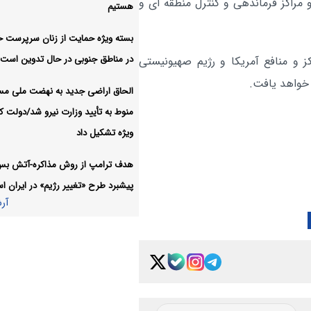
و مراکز فرماندهی و کنترل منطقه ای و
هستیم
را نگه نداشتند، همه سهیم هستند
بسته ویژه حمایت از زنان سرپرست خا
جاری شدن قرآن در محیط کار، 
سیاسی:
در مناطق جنوبی در حال تدوین است
ز و منافع آمریکا و رژیم صهیونیستی
عمومی را افزایش می‌دهد
آر
 خواهد یافت.
الحاق اراضی جدید به نهضت ملی م
منوط به تأیید وزارت نیرو شد/دولت کا
ویژه تشکیل داد
هدف ترامپ از روش مذاکره-آتش ب
پیشبرد طرح «تغییر رژیم» در ایران 
آر