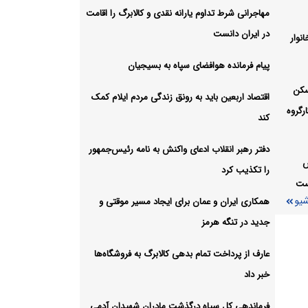
مهاجرانی شرط تداوم یارانه نقدی و کالابرگ را اقامت
در ایران دانست
نوار
وقف
پیام فرمانده هوافضای سپاه به بسیجیان
شیو
سکن
اقتصاد اربعین باید به رونق زندگی مردم ایلام کمک
رگروه
کند
دفتر رهبر انقلاب ادعای واکنش به نامه رئیس‌جمهور
س
را تکذیب کرد
است
شیو
همکاری ایران و عمان برای ایجاد مسیر موقتی و
جدید در تنگه هرمز
عارف از پرداخت تمام بدهی کالابرگ به فروشگاه‌ها
خبر داد
فرماندهی کل سپاه درگذشت مادران شهیدان آدمی