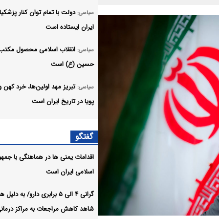
دولت با تمام توان کنار پزشکیا
سیاسی:
ایران ایستاده است
انقلاب اسلامی محصول مکتب 
سیاسی:
حسین (ع) است
تبریز مهد اولین‌ها، خرد کهن و
سیاسی:
پویا در تاریخ ایران است
اهداف سفر مقامات پاکستانی ب
سیاسی:
گفتگو
عربستان در سایه تشدید تنش ریاض ب
اقدامات یمنی ها در هماهنگی با جمه
امنیت تنگه هرمز خط قرمز ایر
سیاسی:
اسلامی ایران است
است
گرانی ۴ الی ۵ برابری دارو/ به دلی
وزیر امور خارجه درگذشت ابوا
سیاسی:
شاهد کاهش مراجعات به مراکز درمان
قاسم‌زاده روزنامه‌نگار پیشکسوت را ت