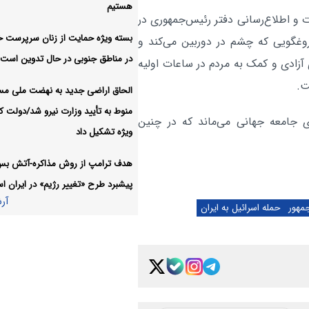
هستیم
گفت
 و اطلاع‌رسانی دفتر رئیس‌جمهوری در
بسته ویژه حمایت از زنان سرپرست خا
غگویی که چشم در دوربین می‌کند و
مسیر اصلاحات آغاز شده و مت
سیاسی:
در مناطق جنوبی در حال تدوین است
وید، دستاوردش برای آزادی و کمک به مردم در ساعات اولیه
نخواهد شد
آر
الحاق اراضی جدید به نهضت ملی م
منوط به تأیید وزارت نیرو شد/دولت کا
ی جامعه جهانی می‌ماند که در چنین
ویژه تشکیل داد
هدف ترامپ از روش مذاکره-آتش ب
پیشبرد طرح «تغییر رژیم» در ایران 
آر
جمهور
حمله اسرائیل به ایران