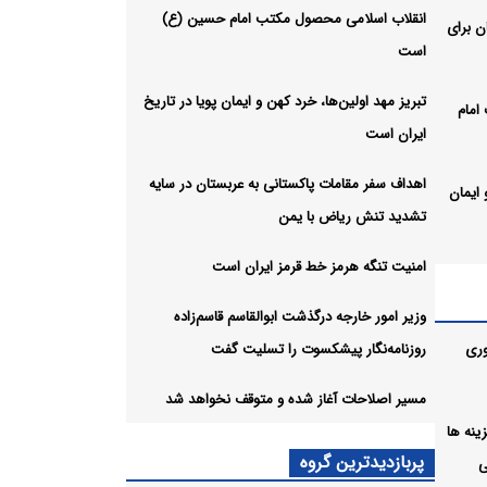
انقلاب اسلامی محصول مکتب امام حسین (ع)
ن برای
است
تبریز مهد اولین‌ها، خرد کهن و ایمان پویا در تاریخ
امام
ایران است
اهداف سفر مقامات پاکستانی به عربستان در سایه
 ایمان
تشدید تنش ریاض با یمن
امنیت تنگه هرمز خط قرمز ایران است
ه
ا یمن
وزیر امور خارجه درگذشت ابوالقاسم قاسم‌زاده
وری
روزنامه‌نگار پیشکسوت را تسلیت گفت
ان
مسیر اصلاحات آغاز شده و متوقف نخواهد شد
ل هزینه ها
لقاسم
پربازدیدترین گروه
ی
سلیت